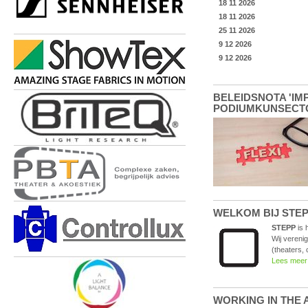
BELEIDSNOTA 'IM
PODIUMKUNSECTOR'
WELKOM BIJ STEPP 
STEPP
is 
Wij vereni
(theaters, 
Lees meer
WORKING IN THE AR