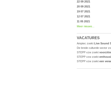
22 09 2021
20 09 2021
19 07 2021
12 07 2021
11 05 2021
Meer nieuws...
VACATURES
Amptec zoekt
Live Sound S
De brede culturele sector z
STEPP vzw zoekt
voorzitt
STEPP vzw zoekt
enthousi
STEPP vzw zoekt
een vera