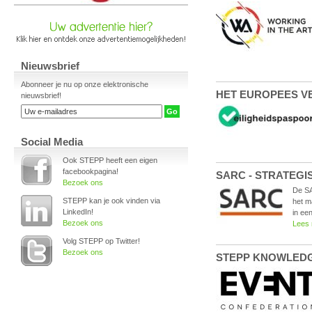
Nieuwsbrief
Abonneer je nu op onze elektronische
HET EUROPEES VE
nieuwsbrief!
Social Media
Ook STEPP heeft een eigen
facebookpagina!
SARC - STRATEGI
Bezoek ons
De SA
STEPP kan je ook vinden via
het m
LinkedIn!
in een
Bezoek ons
Lees
Volg STEPP op Twitter!
Bezoek ons
STEPP KNOWLEDGE