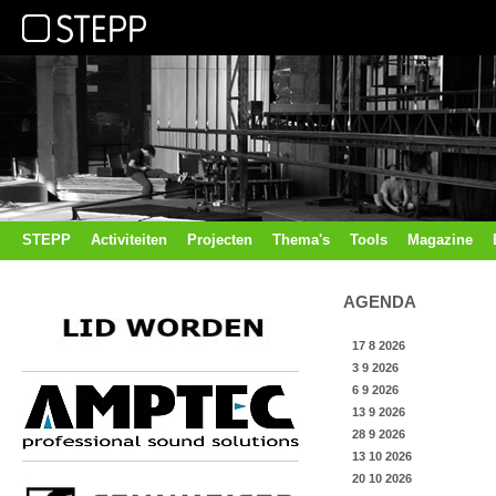
STEPP
Activiteiten
Projecten
Thema's
Tools
Magazine
AGENDA