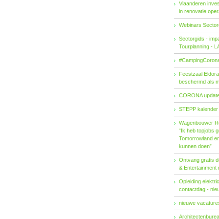
Vlaanderen invest
in renovatie ope
Webinars Sector
Sectorgids - imp
Tourplanning - 
#CampingCorona
Feestzaal Eldor
beschermd als 
CORONA updat
STEPP kalender
Wagenbouwer R
“Ik heb topjobs g
Tomorrowland en 
kunnen doen”
Ontvang gratis de
& Entertainment
Opleiding elektri
contactdag - ni
nieuwe vacatures
Architectenburea