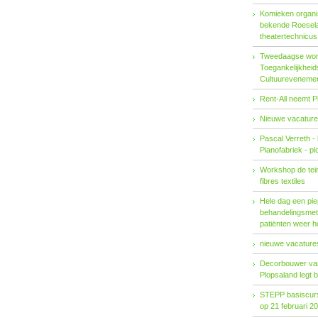
Komieken organi
bekende Roesel
theatertechnicu
Tweedaagse wo
Toegankelijkhei
Cultuureveneme
Rent-All neemt P
Nieuwe vacature
Pascal Verreth -
Pianofabriek - pl
Workshop de tein
fibres textiles
Hele dag een pie
behandelings­met
patiënten weer 
nieuwe vacatures
Decorbouwer va
Plopsaland legt 
STEPP basiscurs
op 21 februari 2