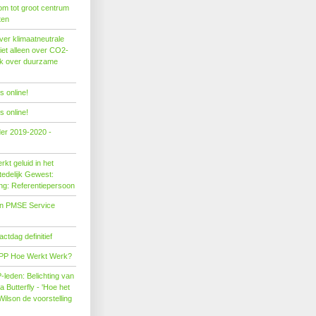
om tot groot centrum
ten
er klimaatneutrale
iet alleen over CO2-
ok over duurzame
 online!
 online!
der 2019-2020 -
kt geluid in het
edelijk Gewest:
ing: Referentiepersoon
on PMSE Service
tdag definitief
PP Hoe Werkt Werk?
leden: Belichting van
Butterfly - 'Hoe het
Wilson de voorstelling