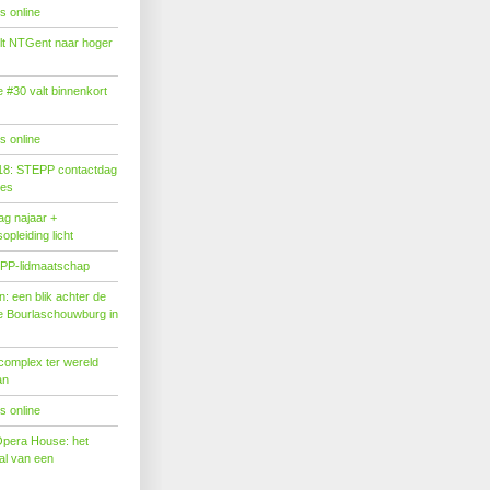
s online
tilt NTGent naar hoger
#30 valt binnenkort
s online
18: STEPP contactdag
ies
g najaar +
pleiding licht
PP-lidmaatschap
: een blik achter de
 Bourlaschouwburg in
complex ter wereld
an
s online
Opera House: het
l van een