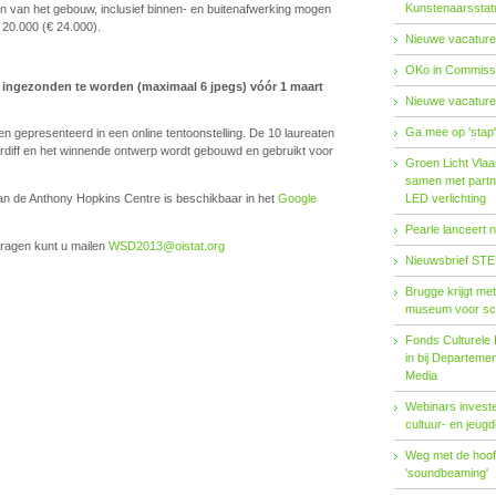
Kunstenaarsstat
n van het gebouw, inclusief binnen- en buitenafwerking mogen
£ 20.000 (€ 24.000).
Nieuwe vacature
OKo in Commissi
l ingezonden te worden (maximaal 6 jpegs) vóór 1 maart
Nieuwe vacature
Ga mee op 'stap
en gepresenteerd in een online tentoonstelling. De 10 laureaten
rdiff en het winnende ontwerp wordt gebouwd en gebruikt voor
Groen Licht Vlaa
samen met partn
an de Anthony Hopkins Centre is beschikbaar in het
Google
LED verlichting
Pearle lanceert 
vragen kunt u mailen
WSD2013@oistat.org
Nieuwsbrief STE
Brugge krijgt me
museum voor sc
Fonds Cul­tu­re­le I
in bij De­par­te­m
Me­dia
Webinars investe
cultuur- en jeugd
Weg met de hoofd
'soundbeaming'