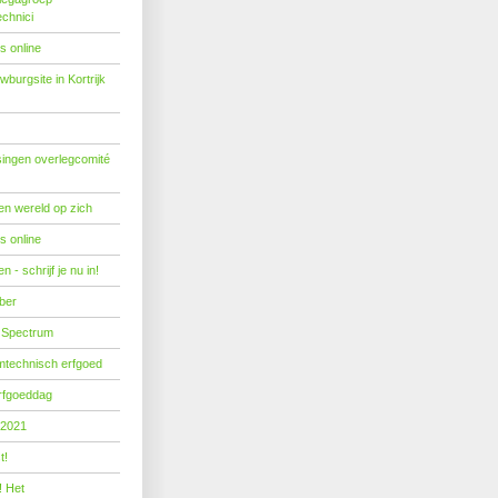
echnici
s online
burgsite in Kortrijk
ingen overlegcomité
een wereld op zich
s online
 - schrijf je nu in!
ber
 Spectrum
mtechnisch erfgoed
erfgoeddag
 2021
t!
! Het