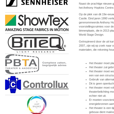
Naast de prachtige nieuwe 
het Anthony Hopkins Centre
Op de plek van dit 19e-eeuw
Castle. Eind jaren 1990 verle
gerenommeerde Anthony Hopki
voorstellingsruimtes voor d
binnenplaats, die in 2013 pl
World Stage Design.
Geïnspireerd door de uit k
2007, zijn wij op zoek naar
materialen, die rekening ho
Het theater moet pl
Het theater zal gebr
Het theater moet w
een van een structu
Gebruik van alterna
Dit is geen openluch
Het theater moet vo
theaterbelichting mog
echter niet uit.
Er moeten voorzien
energiebronnen aanw
Het theater is een t
gebouw dient makke