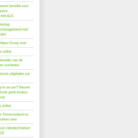
seren benefiet voor
aarse
s met ALS
rkshop
dsmanagement voor
nten
hlippo Group over
s online
 bezieler van de
ots overleden
tures végétales sur
p in uw oor? Nieuwe
hode geeft tinnitus-
hoop
 online
n Tomorrowland en
boeken neer
us videotechnieken
019