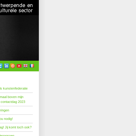
s kunstenfederatie
emaal boven mijn
 contactdag 2023
ringen
ou nodig!
g! Jij komt toch ook?
llegagroep