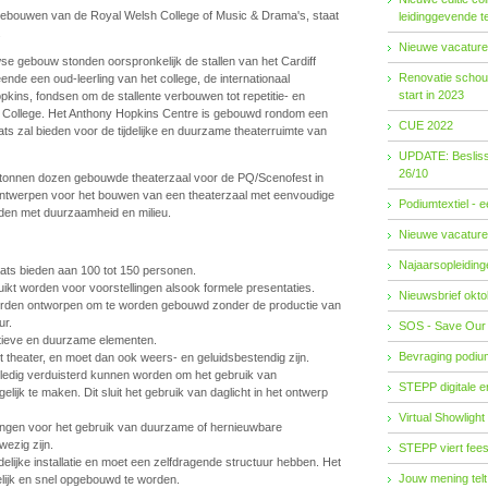
gebouwen van de Royal Welsh College of Music & Drama's, staat
leidinggevende t
.
Nieuwe vacature
se gebouw stonden oorspronkelijk de stallen van het Cardiff
Renovatie schouw
ende een oud-leerling van het college, de internationaal
start in 2023
ns, fondsen om de stallente verbouwen tot repetitie- en
e College. Het Anthony Hopkins Centre is gebouwd rondom een
CUE 2022
aats zal bieden voor de tijdelijke en duurzame theaterruimte van
UPDATE: Besliss
26/10
artonnen dozen gebouwde theaterzaal voor de PQ/Scenofest in
 ontwerpen voor het bouwen van een theaterzaal met eenvoudige
Podiumtextiel - 
uden met duurzaamheid en milieu.
Nieuwe vacature
Najaarsopleidingen
aats bieden aan 100 tot 150 personen.
uikt worden voor voorstellingen alsook formele presentaties.
Nieuwsbrief okto
orden ontworpen om te worden gebouwd zonder de productie van
ur.
SOS - Save Our
tieve en duurzame elementen.
Bevraging podiu
t theater, en moet dan ook weers- en geluidsbestendig zijn.
lledig verduisterd kunnen worden om het gebruik van
STEPP digitale 
elijk te maken. Dit sluit het gebruik van daglicht in het ontwerp
Virtual Showlight
ingen voor het gebruik van duurzame of hernieuwbare
ezig zijn.
STEPP viert fees
ijdelijke installatie en moet een zelfdragende structuur hebben. Het
Jouw mening telt
lijk en snel opgebouwd te worden.