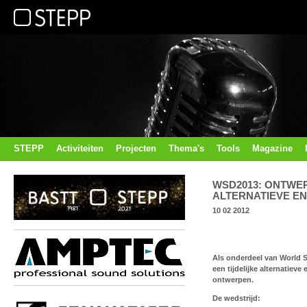
STEPP
Activiteiten
Projecten
Thema's
Tools
Magazine
WSD2013: ONTWER
ALTERNATIEVE E
10 02 2012
Als onderdeel van World S
een tijdelijke alternatiev
ontwerpen.
De wedstrijd: