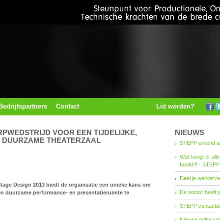
Bedrijfspartners
Contact
Lid worden?
PWEDSTRIJD VOOR EEN TIJDELIJKE,
NIEUWS
N DUURZAME THEATERZAAL
STEPP erkend al
Wat hangt er all
hoofd?! - STEPP
Deel je werkerva
tage Design 2013 biedt de organisatie een unieke kans om
De sector heeft j
e en duurzame performance- en presentatieruimte te
STEPP contactda
Nieuwe editie co