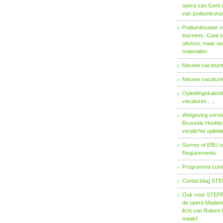
opera van Gent 
van podiumkuns
Podiumbouwer ov
tournees: Gaat n
uitstoot, maar o
materialen
Nieuwe vacatures
Nieuwe vacatures
Opleidingskalen
vacatures , ...
Wetgeving verster
Brussels Hoofdst
verplichte opleid
Survey of EBU 
Requirements
Programma contac
Contactdag STE
Ook voor STEPP-
de opera Madama 
licht van Robert 
maakt'