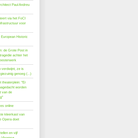
rchitect Paul Andreu
eert via het FoCI
nfrastructuur voor
 European Historic
: de Grote Post in
ragedie achter het
eesterwerk
verdwijnt, ze is
giezuinig genoeg (...)
theaterplein: ''Er
nagedacht worden
t van de
''
es online
te kleerkast van
se Opera doet
tellen en vijf
p Vlaamse