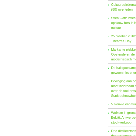
Cultuurpaleizena
(80) overleden
Sven Gatz invest
opnieuw fors in i
cultuur
25 oktober 2018:
Theatres Day
Markante plekken
Oostende en de t
modernistisch m
De halogeenlamp 
gewoon niet ener
Beweging aan het 
moet inderdaad 
over de toekoms
Stadsschouwburg
5 nieuwe vacatur
Welkom in groots
België: Antwerp
stockverkoop
Drie distilleertoes
theaterdecors o