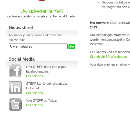
De constructiekoste
niet hoger zijn dan 
Het ontwerp dient digitaa
Nieuwsbrief
2013
Alle inzendingen zullen word
Abonneer je nu op onze elektronische
worden tentoongesteld in Ca
nieuwsbrief!
WSD2013.
Een schets van het model v
Sketch Up 3D Warehouse
.
Social Media
Voor dwg plannen en al uw 
Ook STEPP heeft een eigen
facebookpagina!
Bezoek ons
STEPP kan je ook vinden via
LinkedIn!
Bezoek ons
Volg STEPP op Twitter!
Bezoek ons