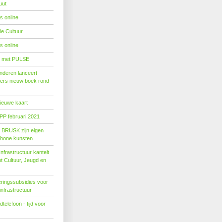
uut
s online
e Cultuur
s online
' met PULSE
nderen lanceert
ers nieuw boek rond
nieuwe kaart
PP februari 2021
t BRUSK zijn eigen
hone kunsten.
n­fra­struc­tuur kan­telt
ent Cul­tuur, Jeugd en
ringssubsidies voor
infrastructuur
telefoon - tijd voor