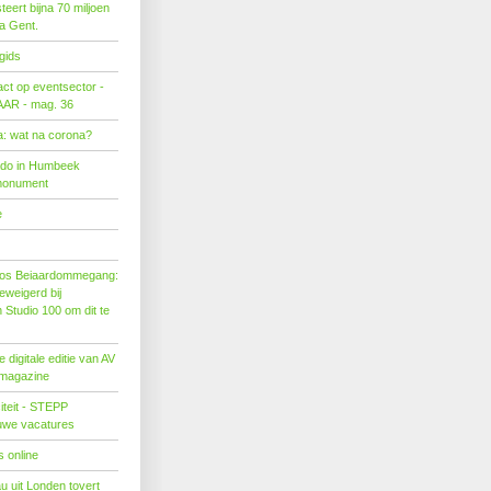
eert bijna 70 miljoen
ra Gent.
gids
act op eventsector -
LAAR - mag. 36
: wat na corona?
ado in Humbeek
monument
e
os Beiaardommegang:
eweigerd bij
Studio 100 om dit te
 digitale editie van AV
 magazine
citeit - STEPP
euwe vacatures
 online
u uit Londen tovert