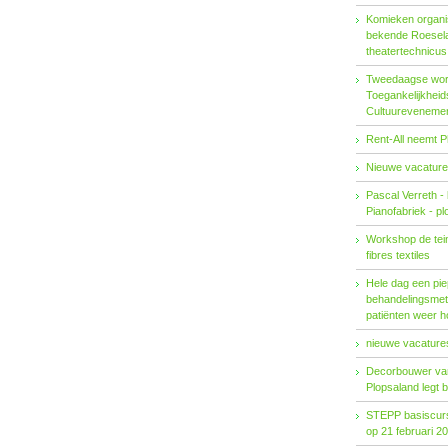
Komieken organi
bekende Roesel
theatertechnicu
Tweedaagse wo
Toegankelijkhei
Cultuureveneme
Rent-All neemt P
Nieuwe vacature
Pascal Verreth -
Pianofabriek - pl
Workshop de tein
fibres textiles
Hele dag een pie
behandelings­met
patiënten weer 
nieuwe vacatures
Decorbouwer va
Plopsaland legt 
STEPP basiscurs
op 21 februari 2