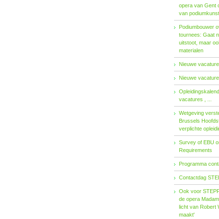
opera van Gent 
van podiumkuns
Podiumbouwer ov
tournees: Gaat n
uitstoot, maar o
materialen
Nieuwe vacatures
Nieuwe vacatures
Opleidingskalen
vacatures , ...
Wetgeving verster
Brussels Hoofdst
verplichte opleid
Survey of EBU 
Requirements
Programma contac
Contactdag STE
Ook voor STEPP-
de opera Madama 
licht van Robert 
maakt'