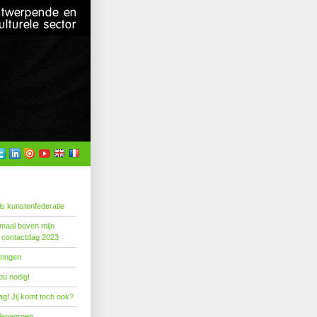
s kunstenfederatie
emaal boven mijn
 contactdag 2023
ringen
ou nodig!
g! Jij komt toch ook?
llegagroep