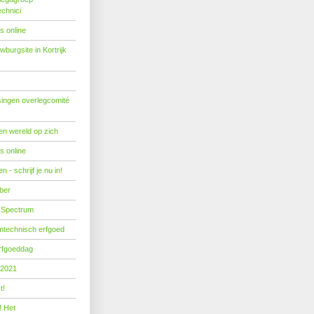
echnici
s online
burgsite in Kortrijk
ingen overlegcomité
een wereld op zich
s online
 - schrijf je nu in!
ber
 Spectrum
mtechnisch erfgoed
erfgoeddag
 2021
t!
! Het