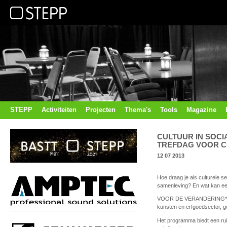
STEPP
Activiteiten
Projecten
Thema's
Tools
Magazine
CULTUUR IN SOC
TREFDAG VOOR 
12 07 2013
Hoe draag je als culturele s
samenleving? En wat kan een
VOOR DE VERANDERING* is ee
kunsten en erfgoedsector, ge
Het programma biedt een ru