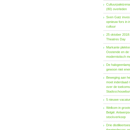
Cultuurpaleizena
(80) overleden
Sven Gatz invest
opnieuw fors in i
cultuur
25 oktober 2018:
Theatres Day
Markante plekken
Oostende en de t
modernistisch m
De halogeenlamp 
gewoon niet ener
Beweging aan het 
moet inderdaad 
over de toekoms
Stadsschouwburg
5 nieuwe vacatur
Welkom in groots
België: Antwerp
stockverkoop
Drie distilleertoes
theaterdecors o