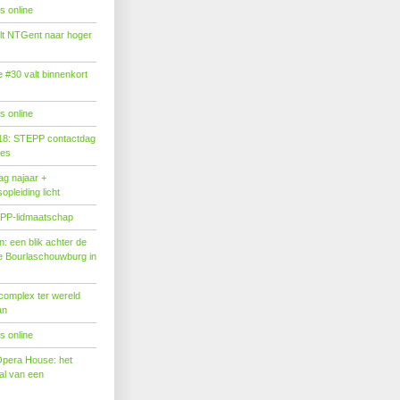
s online
tilt NTGent naar hoger
#30 valt binnenkort
s online
18: STEPP contactdag
ies
g najaar +
pleiding licht
PP-lidmaatschap
: een blik achter de
 Bourlaschouwburg in
complex ter wereld
an
s online
Opera House: het
l van een