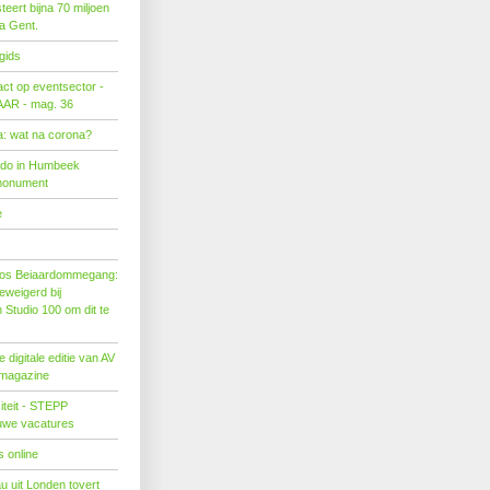
eert bijna 70 miljoen
ra Gent.
gids
act op eventsector -
LAAR - mag. 36
: wat na corona?
ado in Humbeek
monument
e
os Beiaardommegang:
eweigerd bij
Studio 100 om dit te
 digitale editie van AV
 magazine
citeit - STEPP
euwe vacatures
 online
u uit Londen tovert