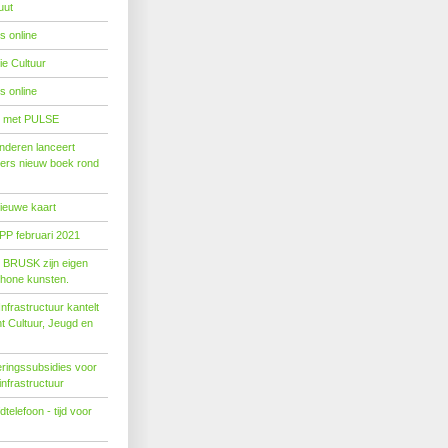
uut
s online
e Cultuur
s online
' met PULSE
nderen lanceert
ers nieuw boek rond
nieuwe kaart
PP februari 2021
t BRUSK zijn eigen
hone kunsten.
n­fra­struc­tuur kan­telt
ent Cul­tuur, Jeugd en
ringssubsidies voor
infrastructuur
telefoon - tijd voor