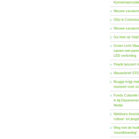
Kunstenaarsstat
Nieuwe vacature
OKo in Commissi
Nieuwe vacature
Ga mee op 'stap
Groen Licht Vlaa
samen met partn
LED verlichting
Pearle lanceert 
Nieuwsbrief STE
Brugge krijgt me
museum voor sc
Fonds Cul­tu­re­le I
in bij De­par­te­m
Me­dia
Webinars investe
cultuur- en jeugd
Weg met de hoofd
'soundbeaming'