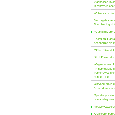
Vlaanderen invest
in renovatie ope
Webinars Sector
Sectorgids - imp
Tourplanning - 
#CampingCorona
Feestzaal Eldor
beschermd als 
CORONA updat
STEPP kalender
Wagenbouwer R
“Ik heb topjobs g
Tomorrowland en 
kunnen doen”
Ontvang gratis de
& Entertainment
Opleiding elektri
contactdag - ni
nieuwe vacatures
Architectenburea