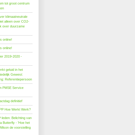
om tot groot centrum
ten
er klimaatneutrale
iet alleen over CO2-
ok over duurzame
 online!
 online!
der 2019-2020 -
kt geluid in het
edelijk Gewest:
ing: Referentiepersoon
on PMSE Service
tdag definitief
PP Hoe Werkt Werk?
leden: Belichting van
Butterfly - 'Hoe het
Wilson de voorstelling