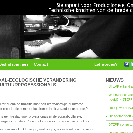
Bedrijfspartners
Contact
Lid worden?
IAAL-ECOLOGISCHE VERANDERING
NIEUWS
CULTUURPROFESSIONALS
STEPP erkend al
Wat hangt er all
hoofd?! - STEPP
ector bij aan de transitie naar een rechtvaardige, duurzame
Deel je werkerva
 organisatie concreet betekenen in dit veranderingsproces?
De sector heeft j
n trefdag voor professionals uit de sociaal-culturele,
organiseerd door Pulse, het kersvers transitienetwerk cultuur.
STEPP contactda
ime mix aan TED-lezingen, workshops, inspirerende cases, maar
Nieuwe editie co