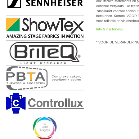
ook literaire statements en 
continue trefplaats. De fest
staalkaart van wat sociaal-
betekenen. Kortom, VOOR D
voor reflectie en visieverbre
Info & inschrijving
* VOOR DE VERANDERING is 