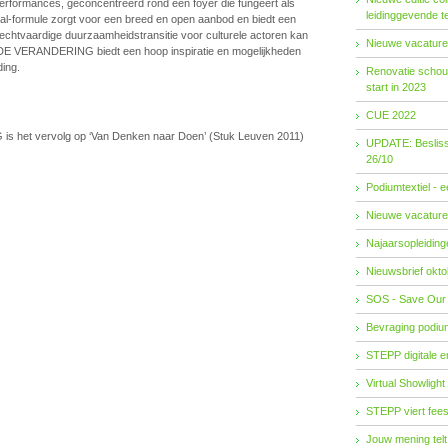
performances, geconcentreerd rond een foyer die fungeert als
leidinggevende t
ival-formule zorgt voor een breed en open aanbod en biedt een
rechtvaardige duurzaamheidstransitie voor culturele actoren kan
Nieuwe vacature
E VERANDERING biedt een hoop inspiratie en mogelijkheden
ding.
Renovatie schouw
start in 2023
CUE 2022
het vervolg op ‘Van Denken naar Doen’ (Stuk Leuven 2011)
UPDATE: Besliss
26/10
Podiumtextiel - 
Nieuwe vacature
Najaarsopleidingen
Nieuwsbrief okto
SOS - Save Our
Bevraging podiu
STEPP digitale 
Virtual Showlight
STEPP viert fees
Jouw mening telt