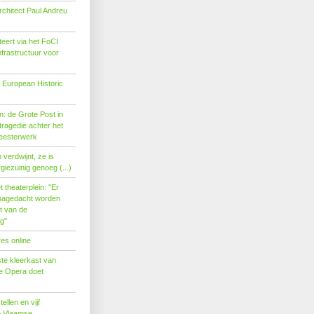
rchitect Paul Andreu
eert via het FoCI
nfrastructuur voor
 European Historic
: de Grote Post in
ragedie achter het
eesterwerk
verdwijnt, ze is
giezuinig genoeg (...)
theaterplein: ''Er
nagedacht worden
t van de
''
es online
te kleerkast van
se Opera doet
tellen en vijf
p Vlaamse