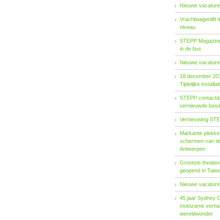
Nieuwe vacature
Vrachtwagenlift 
niveau
STEPP Magazine 
in de bus
Nieuwe vacature
18 december 20
Tijdelijke installat
STEPP contactda
vernieuwde basiso
Vernieuwing STE
Markante plekken
schermen van de
Antwerpen
Grootste theater
geopend in Taiw
Nieuwe vacature
45 jaar Sydney 
moeizame verhaa
wereldwonder