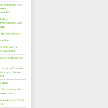
seren benefiet voor
aarse
s met ALS
rkshop
dsmanagement voor
nten
hlippo Group over
s online
 bezieler van de
ots overleden
tures végétales sur
p in uw oor? Nieuwe
hode geeft tinnitus-
hoop
 online
n Tomorrowland en
boeken neer
us videotechnieken
019