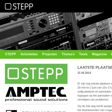
STEPP
Activiteiten
Projecten
Thema's
Tools
Magazine
LAATSTE PLAATSEN
21 05 2014
Er zijn nog enkele plaatsen 
26 mei en 2 juni van 10u-17u
veilig plaatsen en aansluiten
ingegaan op het aansluiten 
verhelpen van problemen.
Op de 2de dag wordt aangesl
het beantwoorden van vrage