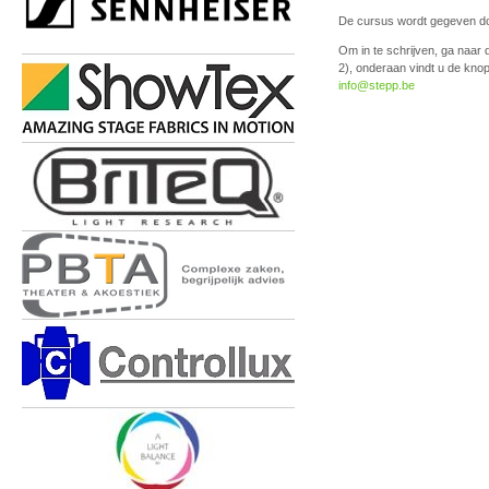
De cursus wordt gegeven d
Om in te schrijven, ga naar
2), onderaan vindt u de knop 
info@stepp.be