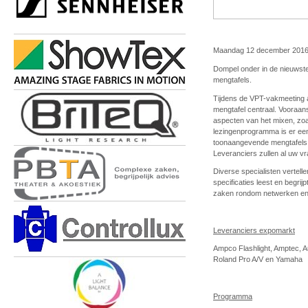
Maandag 12 december 2016
Dompel onder in de nieuwste
mengtafels.
Tijdens de VPT-vakmeeting 
mengtafel centraal. Vooraan
aspecten van het mixen, zoa
lezingenprogramma is er een
toonaangevende mengtafels, 
Leveranciers zullen al uw v
Diverse specialisten vertell
specificaties leest en begri
zaken rondom netwerken en 
Leveranciers expomarkt
Ampco Flashlight, Amptec, Au
Roland Pro A/V en Yamaha
Programma