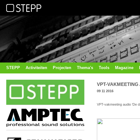
STEPP
Activiteiten
Projecten
Thema's
Tools
Magazine
VPT-VAKMEETING 
09 11 2016
VPT-vakmeeting audio ‘De d