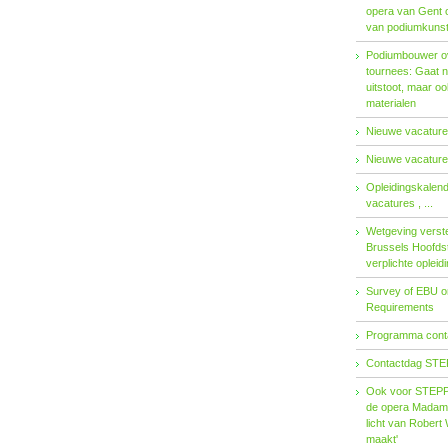
opera van Gent 
van podiumkuns
Podiumbouwer ov
tournees: Gaat n
uitstoot, maar o
materialen
Nieuwe vacatures
Nieuwe vacatures
Opleidingskalen
vacatures , ...
Wetgeving verster
Brussels Hoofdst
verplichte opleid
Survey of EBU 
Requirements
Programma contac
Contactdag STE
Ook voor STEPP-
de opera Madama 
licht van Robert 
maakt'