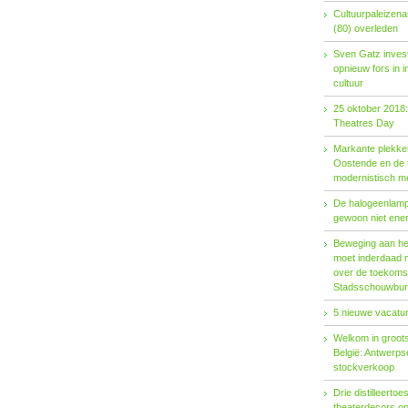
Cultuurpaleizena
(80) overleden
Sven Gatz invest
opnieuw fors in i
cultuur
25 oktober 2018:
Theatres Day
Markante plekken
Oostende en de t
modernistisch m
De halogeenlamp 
gewoon niet ener
Beweging aan het 
moet inderdaad 
over de toekoms
Stadsschouwburg
5 nieuwe vacatur
Welkom in groots
België: Antwerp
stockverkoop
Drie distilleertoes
theaterdecors o