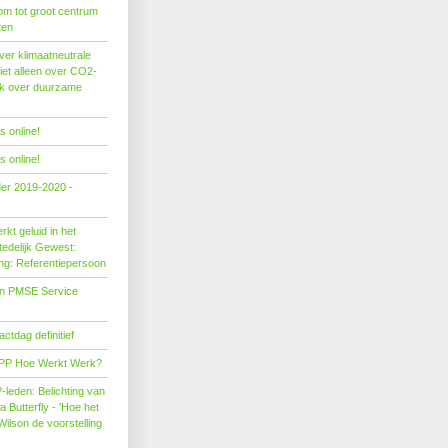
om tot groot centrum
ten
er klimaatneutrale
iet alleen over CO2-
ok over duurzame
 online!
 online!
der 2019-2020 -
kt geluid in het
edelijk Gewest:
ing: Referentiepersoon
on PMSE Service
tdag definitief
PP Hoe Werkt Werk?
leden: Belichting van
Butterfly - 'Hoe het
Wilson de voorstelling