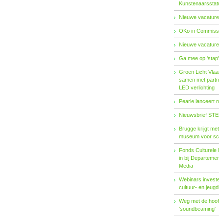
Kunstenaarsstat
Nieuwe vacature
OKo in Commissi
Nieuwe vacature
Ga mee op 'stap
Groen Licht Vlaa
samen met partn
LED verlichting
Pearle lanceert 
Nieuwsbrief STE
Brugge krijgt me
museum voor sc
Fonds Cul­tu­re­le I
in bij De­par­te­m
Me­dia
Webinars investe
cultuur- en jeugd
Weg met de hoofd
'soundbeaming'