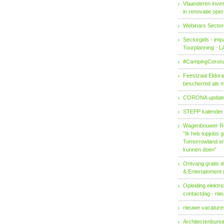
Vlaanderen invest
in renovatie ope
Webinars Sector
Sectorgids - imp
Tourplanning - 
#CampingCorona
Feestzaal Eldor
beschermd als 
CORONA updat
STEPP kalender
Wagenbouwer R
“Ik heb topjobs g
Tomorrowland en 
kunnen doen”
Ontvang gratis de
& Entertainment
Opleiding elektri
contactdag - ni
nieuwe vacatures
Architectenburea