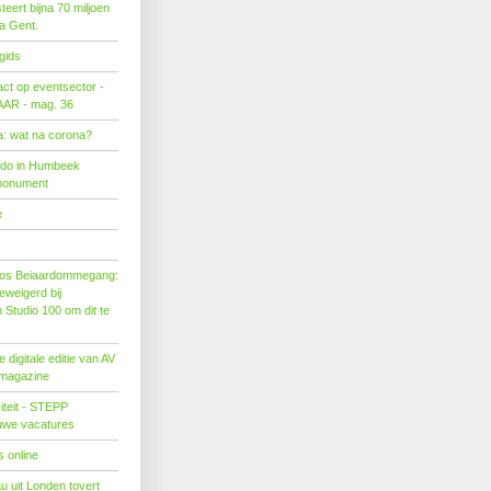
eert bijna 70 miljoen
ra Gent.
gids
act op eventsector -
LAAR - mag. 36
: wat na corona?
ado in Humbeek
monument
e
os Beiaardommegang:
eweigerd bij
Studio 100 om dit te
 digitale editie van AV
 magazine
citeit - STEPP
euwe vacatures
 online
u uit Londen tovert