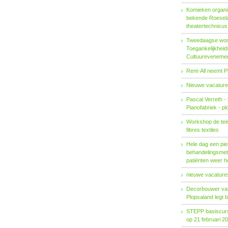
Komieken organi
bekende Roesel
theatertechnicu
Tweedaagse wo
Toegankelijkhei
Cultuureveneme
Rent-All neemt P
Nieuwe vacature
Pascal Verreth -
Pianofabriek - pl
Workshop de tein
fibres textiles
Hele dag een pie
behandelings­met
patiënten weer 
nieuwe vacatures
Decorbouwer va
Plopsaland legt 
STEPP basiscurs
op 21 februari 2