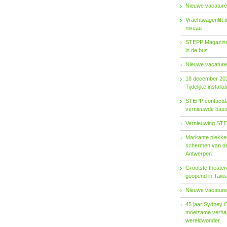
Nieuwe vacature
Vrachtwagenlift 
niveau
STEPP Magazine 
in de bus
Nieuwe vacature
18 december 20
Tijdelijke installat
STEPP contactda
vernieuwde basiso
Vernieuwing STE
Markante plekken
schermen van de
Antwerpen
Grootste theater
geopend in Taiw
Nieuwe vacature
45 jaar Sydney 
moeizame verhaa
wereldwonder