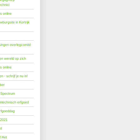
echnici
s online
burgsite in Kortrijk
ingen overlegcomité
een wereld op zich
s online
 - schrijf je nu in!
ber
 Spectrum
mtechnisch erfgoed
erfgoeddag
 2021
t!
! Het