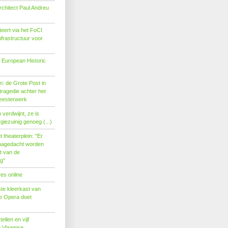
rchitect Paul Andreu
eert via het FoCI
nfrastructuur voor
 European Historic
: de Grote Post in
ragedie achter het
eesterwerk
verdwijnt, ze is
giezuinig genoeg (...)
theaterplein: ''Er
nagedacht worden
t van de
''
es online
te kleerkast van
se Opera doet
tellen en vijf
p Vlaamse