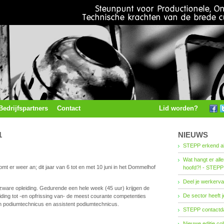
Bedrijfspartners
Contact
Lid worden?
1
NIEUWS
STEPP erkend al
Wat hangt er all
mt er weer an; dit jaar van 6 tot en met 10 juni in het Dommelhof
hoofd?! - STEPP
Deel je werkerva
ware opleiding. Gedurende een hele week (45 uur) krijgen de
De sector heeft j
eiding tot -en opfrissing van- de meest courante competenties
n podiumtechnicus en assistent podiumtechnicus.
STEPP contactda
Nieuwe editie co