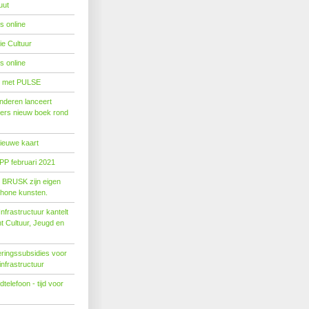
uut
s online
e Cultuur
s online
' met PULSE
nderen lanceert
ers nieuw boek rond
nieuwe kaart
PP februari 2021
t BRUSK zijn eigen
hone kunsten.
n­fra­struc­tuur kan­telt
ent Cul­tuur, Jeugd en
ringssubsidies voor
infrastructuur
telefoon - tijd voor