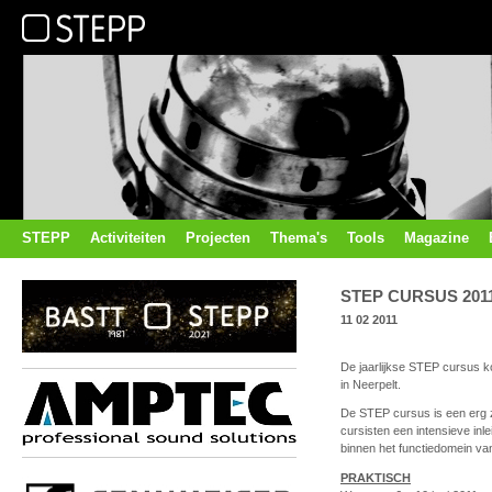
STEPP
Activiteiten
Projecten
Thema's
Tools
Magazine
STEP CURSUS 201
11 02 2011
De jaarlijkse STEP cursus ko
in Neerpelt.
De STEP cursus is een erg z
cursisten een intensieve inl
binnen het functiedomein va
PRAKTISCH