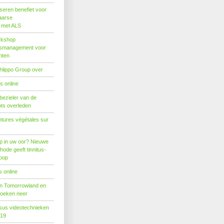
seren benefiet voor
aarse
s met ALS
rkshop
dsmanagement voor
nten
hlippo Group over
s online
 bezieler van de
ots overleden
tures végétales sur
p in uw oor? Nieuwe
hode geeft tinnitus-
hoop
 online
n Tomorrowland en
boeken neer
us videotechnieken
019