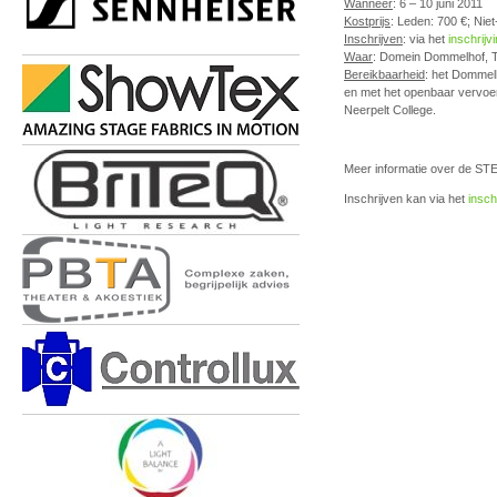
Wanneer
: 6 – 10 juni 2011
Kostprijs
: Leden: 700 €; Nie
Inschrijven
: via het
inschrijv
Waar
: Domein Dommelhof, T
Bereikbaarheid
: het Dommelh
en met het openbaar vervoer
Neerpelt College.
Meer informatie over de STE
Inschrijven kan via het
insch