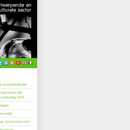
s kunstenfederatie
emaal boven mijn
 contactdag 2023
ringen
ou nodig!
g! Jij komt toch ook?
llegagroep