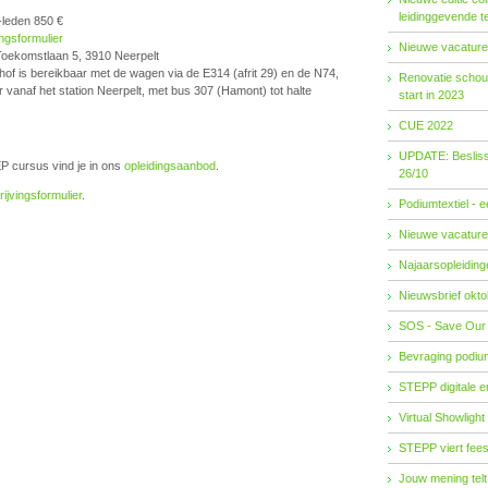
leidinggevende t
t-leden 850 €
ingsformulier
Nieuwe vacature
oekomstlaan 5, 3910 Neerpelt
of is bereikbaar met de wagen via de E314 (afrit 29) en de N74,
Renovatie schouw
 vanaf het station Neerpelt, met bus 307 (Hamont) tot halte
start in 2023
CUE 2022
UPDATE: Besliss
P cursus vind je in ons
opleidingsaanbod
.
26/10
rijvingsformulier
.
Podiumtextiel - 
Nieuwe vacature
Najaarsopleidingen
Nieuwsbrief okto
SOS - Save Our
Bevraging podiu
STEPP digitale 
Virtual Showlight
STEPP viert fees
Jouw mening telt