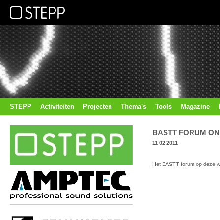
STEPP
Activiteiten
Projecten
Thema's
Tools
Magazine
BASTT FORUM ON
11 02 2011
Het BASTT forum op deze web