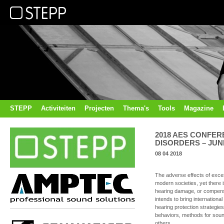
STEPP
Activiteiten
Projecten
Thema's
Tools
Magazine
2018 AES CONFER
DISORDERS – JUNE 
08 04 2018
The adverse effects of exc
modern societies, yet there 
hearing damage, or compensa
intends to bring internation
hearing protection strategies
behaviors, methods for sou
others.