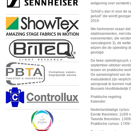
wetgeving over versterkt 
Schrijf u dan in voor de 
geluid” die wordt georga
2019.
We herinneren eraan dat 
etablissementen, met inb
evenementen, die verster
vancategorie 3), de wette
wijzen die de opleiding 
gevolgd.
De twee opleidingscycli, 
september-oktober worde
lessen en praktische wor
De aanwezigheid van de k
evaluatietest zijn verpli
aanspraak te kunnen maken
Brussels Hoofdstedelijk 
Praktische regeling
Kalender:
Nederlandstalige cyclus:
Eerste theorieles: 11/09 v
Tweede theorieles: 13/09 
Praktische cursus: 17/09 