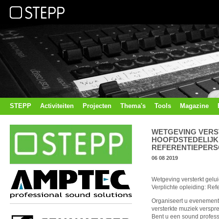
STEPP
Activiteiten
Projecten
Thema's
Tools
Magazine
WETGEVING VERS
HOOFDSTEDELIJK 
REFERENTIEPER
06 08 2019
Wetgeving versterkt gelui
Verplichte opleiding: Re
Organiseert u evenemente
versterkte muziek verspr
Bent u een sound profess