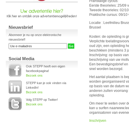
Franstalige cyclus:
Eerste theorieles: 25/09 v
Tweede theorieles: 02/10
Praktische cursus: 09/10 
Locatie : Leefmilieu Bru
Nieuwsbrief
Brussel
Abonneer je nu op onze elektronische
Kosten: de opleiding is gr
nieuwsbrief!
Verplichte toelatingsvoo
oud zijn, een opleiding 
beschikken (minstens 3 j
Inschrijving: op basis va
Social Media
beschrijving van uw motiv
Een bevestigingsbrief en
Ook STEPP heeft een eigen
snel worden bezorgd.
facebookpagina!
Bezoek ons
Het aantal plaatsen is be
worden georganiseerd va
STEPP kan je ook vinden via
op basis van de datum wa
LinkedIn!
anderen zullen voorrang k
Bezoek ons
opleiding.
Volg STEPP op Twitter!
Om meer te weten over de
Bezoek ons
kan u surfen naarwww.leef
organisatoren van evene
Inschrijven