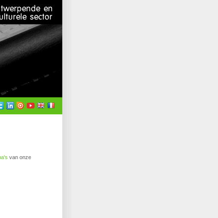
a's
van onze