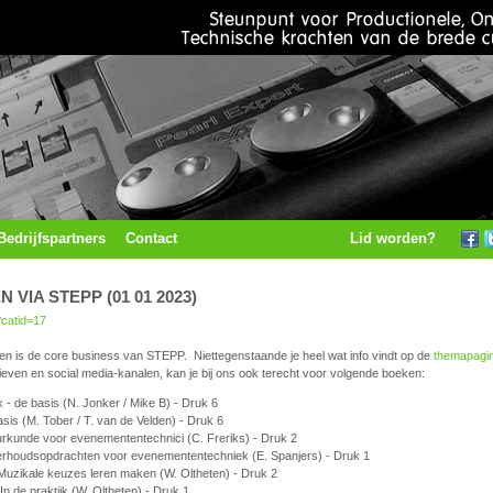
Bedrijfspartners
Contact
Lid worden?
 VIA STEPP (01 01 2023)
?catid=17
en is de core business van STEPP. Niettegenstaande je heel wat info vindt op de
themapagin
ieven en social media-kanalen, kan je bij ons ook terecht voor volgende boeken:
 - de basis (N. Jonker / Mike B) - Druk 6
asis (M. Tober / T. van de Velden) - Druk 6
uurkunde voor evenemententechnici (C. Freriks) - Druk 2
derhoudsopdrachten voor evenemententechniek (E. Spanjers) - Druk 1
Muzikale keuzes leren maken (W. Oltheten) - Druk 2
n de praktijk (W. Oltheten) - Druk 1