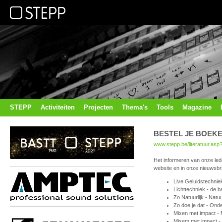
STEPP
Activiteiten
Projecten
Thema's
Tools
Magazine
BESTEL JE BOEKEN
www.stepp.be/literatuur.asp
Het informeren van onze led
website en in onze nieuwsbr
Live Geluidstechniek
Lichttechniek - de b
Zo Natuurlijk - Nat
Zo doe je dat - On
Mixen met impact - 
Mixem met impact - I