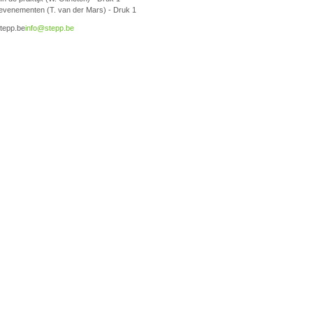
evenementen (T. van der Mars) - Druk 1
stepp.be
info@stepp.be