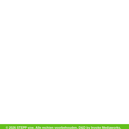
© 2026 STEPP vzw. Alle rechten voorbehouden.
D&D by Invoke Mediaworks
.