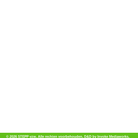
© 2026 STEPP vzw. Alle rechten voorbehouden.
D&D by Invoke Mediaworks
.