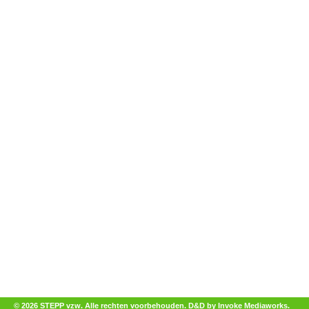
© 2026 STEPP vzw. Alle rechten voorbehouden.
D&D by Invoke Mediaworks
.