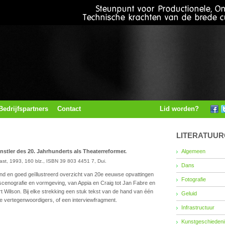
Bedrijfspartners
Contact
Lid worden?
LITERATUU
nstler des 20. Jahrhunderts als Theaterreformer.
Algemeen
st, 1993, 160 blz., ISBN 39 803 4451 7, Dui.
Dans
nd en goed geïllustreerd overzicht van 20e eeuwse opvattingen
Fotografie
scenografie en vormgeving, van Appia en Craig tot Jan Fabre en
t Wilson. Bij elke strekking een stuk tekst van de hand van één
Geluid
e vertegenwoordigers, of een interviewfragment.
Infrastructuur
Kunstgeschiedenis