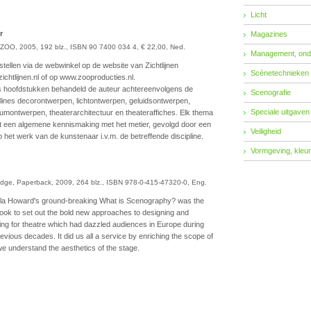
Licht
r
Magazines
ZOO, 2005, 192 blz., ISBN 90 7400 034 4, € 22,00, Ned.
Management, ond
stellen via de webwinkel op de website van Zichtlijnen
Scènetechnieken
ichtlijnen.nl of op www.zooproducties.nl.
s hoofdstukken behandeld de auteur achtereenvolgens de
Scenografie
plines decorontwerpen, lichtontwerpen, geluidsontwerpen,
Speciale uitgaven
umontwerpen, theaterarchitectuur en theateraffiches. Elk thema
 een algemene kennismaking met het metier, gevolgd door een
Veiligheid
op het werk van de kunstenaar i.v.m. de betreffende discipline.
Vormgeving, kleur
ge, Paperback, 2009, 264 blz., ISBN 978-0-415-47320-0, Eng.
a Howard's ground-breaking What is Scenography? was the
 book to set out the bold new approaches to designing and
ting for theatre which had dazzled audiences in Europe during
revious decades. It did us all a service by enriching the scope of
e understand the aesthetics of the stage.