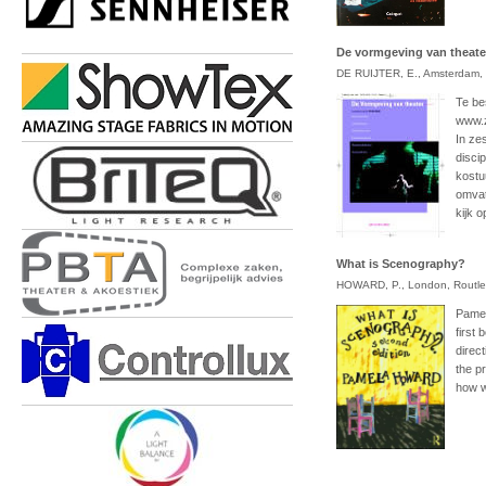
De vormgeving van theate
DE RUIJTER, E., Amsterdam, 
Te be
www.z
In ze
disci
kostu
omvat
kijk 
What is Scenography?
HOWARD, P., London, Routled
Pamel
first
direc
the p
how w