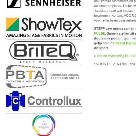
ook literaire statements en 
continue trefplaats. De fest
staalkaart van wat sociaal-
betekenen. Kortom, VOOR D
voor reflectie en visieverbre
STEPP vzw neemt samen 
PULSE
. Samen stellen zij
duurzame podiumtechniek.
gelijknamige
REcoEP-proj
drukpers.
>
Info en inschrijving PULSE
* VOOR DE VERANDERING is 