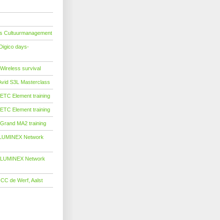
ass Cultuurmanagement
Digico days-
ireless survival
vid S3L Masterclass
TC Element training
TC Element training
Grand MA2 training
LUMINEX Network
 LUMINEX Network
 de Werf, Aalst