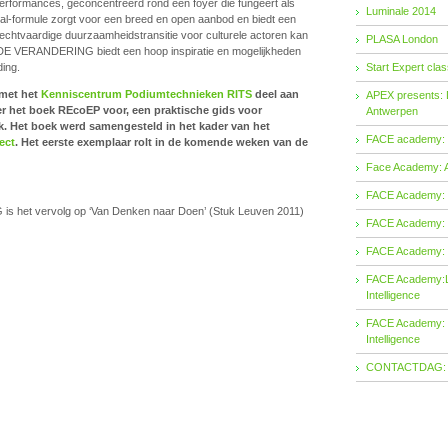
performances, geconcentreerd rond een foyer die fungeert als
Luminale 2014
ival-formule zorgt voor een breed en open aanbod en biedt een
rechtvaardige duurzaamheidstransitie voor culturele actoren kan
PLASA London
E VERANDERING biedt een hoop inspiratie en mogelijkheden
ding.
Start Expert cl
met het
Kenniscentrum Podiumtechnieken RITS
deel aan
APEX presents: 
 er het boek REcoEP voor, een praktische gids voor
Antwerpen
 Het boek werd samengesteld in het kader van het
FACE academy: W
ect
. Het eerste exemplaar rolt in de komende weken van de
Face Academy: A
FACE Academy: E
het vervolg op ‘Van Denken naar Doen’ (Stuk Leuven 2011)
FACE Academy: E
FACE Academy: 
FACE Academy:
Intelligence
FACE Academy:
Intelligence
CONTACTDAG: CC