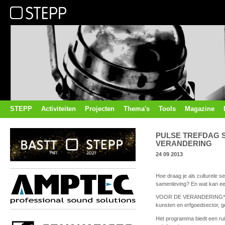
STEPP
Activiteiten
Projecten
Thema's
Tools
Magazine
PULSE TREFDAG 
VERANDERING
24 09 2013
Hoe draag je als culturele s
samenleving? En wat kan een
VOOR DE VERANDERING* is ee
kunsten en erfgoedsector, ge
Het programma biedt een ru