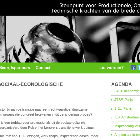
Bedrijfspartners
Contact
Lid worden?
SOCIAAL-ECONOLOGISCHE
AGENDA
FACE academy: 
JTSE, Parijs
SIEL, Parijs
ector bij aan de transitie naar een rechtvaardige, duurzame
 organisatie concreet betekenen in dit veranderingsproces?
IES, Amsterdam
n trefdag voor professionals uit de sociaal-culturele,
Inspiratiedag Vei
organiseerd door Pulse, het kersvers transitienetwerk cultuur.
Amptec audio ne
ime mix aan TED-lezingen, workshops, inspirerende cases, maar