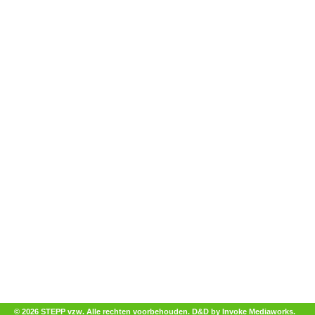
© 2026 STEPP vzw. Alle rechten voorbehouden.
D&D by Invoke Mediaworks
.