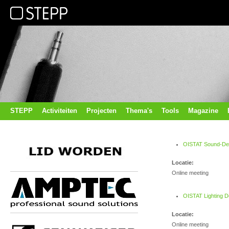
STEPP
Activiteiten
Projecten
Thema's
Tools
Magazine