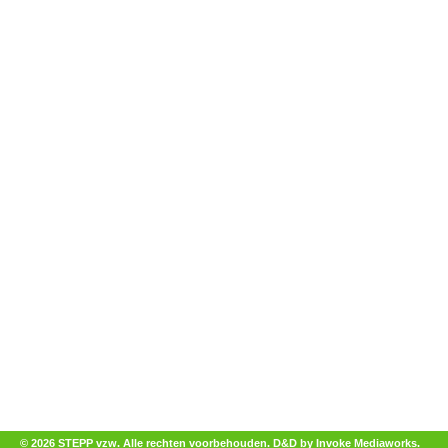
© 2026 STEPP vzw. Alle rechten voorbehouden.
D&D by Invoke Mediaworks
.