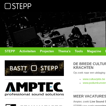
STEPP
Activiteiten
Projecten
Thema's
Tools
Magazine
DE BREDE CULTU
KRACHTEN
Op zoek naar een uitdaging i
www.cultuurjobs.be
www.podiumkunsten
MEER VACATURE
Amptec zoekt
Live Sound S
STEPP vzw zoekt
voorzitt