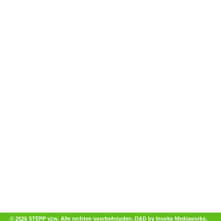
© 2026 STEPP vzw. Alle rechten voorbehouden.
D&D by Invoke Mediaworks
.