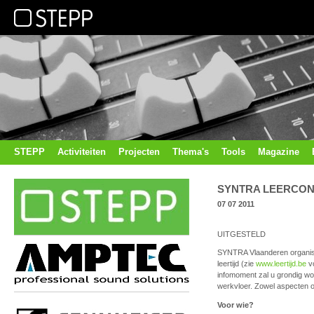
STEPP
Activiteiten
Projecten
Thema's
Tools
Magazine
SYNTRA LEERCON
07 07 2011
UITGESTELD
SYNTRA Vlaanderen organise
leertijd (zie
www.leertijd.be
vo
infomoment zal u grondig wo
werkvloer. Zowel aspecten o
Voor wie?