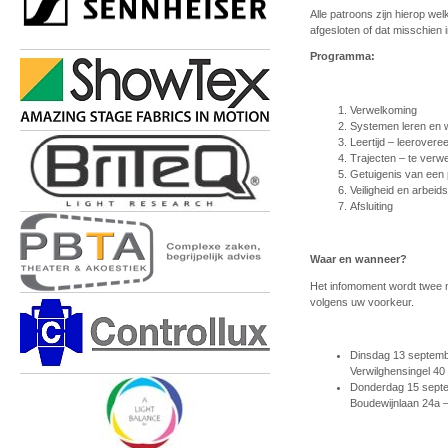
Alle patroons zijn hierop we
afgesloten of dat misschien 
Programma:
Verwelkoming
Systemen leren en w
Leertijd – leerover
Trajecten – te verw
Getuigenis van een 
Veiligheid en arbeid
Afsluiting
Waar en wanneer?
Het infomoment wordt twee ma
volgens uw voorkeur.
Dinsdag 13 septemb
Verwilghensingel 40
Donderdag 15 septe
Boudewijnlaan 24a –