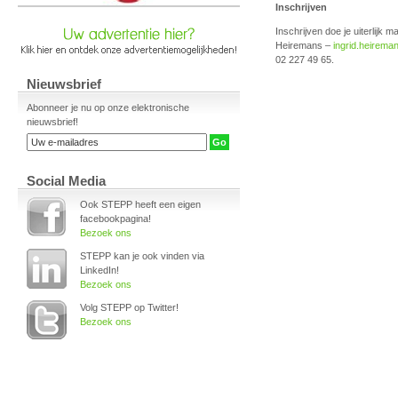
Inschrijven
Inschrijven doe je uiterlijk
Heiremans –
ingrid.heirem
02 227 49 65.
Nieuwsbrief
Abonneer je nu op onze elektronische
nieuwsbrief!
Social Media
Ook STEPP heeft een eigen
facebookpagina!
Bezoek ons
STEPP kan je ook vinden via
LinkedIn!
Bezoek ons
Volg STEPP op Twitter!
Bezoek ons