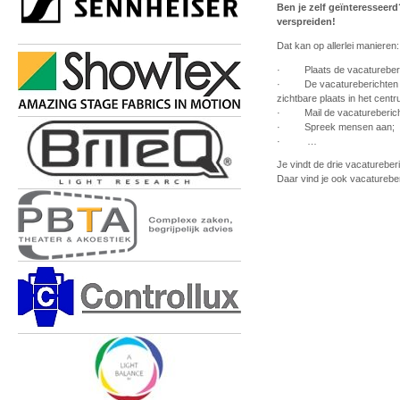
Ben je zelf geïnteresseer
verspreiden!
Dat kan op allerlei manieren:
· Plaats de vacatureberich
· De vacatureberichten heb
zichtbare plaats in het centr
· Mail de vacatureberichte
· Spreek mensen aan;
· …
Je vindt de drie vacaturebe
Daar vind je ook vacatureb