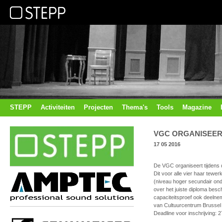
STEPP
Activiteiten
Projecten
Thema's
Tools
Magazine
VGC ORGANISEE
17 05 2016
De VGC organiseert tijdens
Dit voor alle vier haar tewer
(niveau hoger secundair onde
over het juiste diploma besc
capaciteitsproef ook deeln
van Cultuurcentrum Brussel 
Deadline voor inschrijving: 