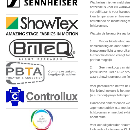
Wat helaas niet vermeld staat
hetzelfde is voor elk warmwi
vergelijkbaar is voor halogee
kleurtemperatuur en hoevee
betreffende de blootstelling 
lichtbronnen.
Wat zijn de belangrijke aa
1. Minder blootstelling aan
de verlichting als door scher
blauw-arme licht te gebruik
Gezondheidsraad vraagt hiert
perfect mogelijk.
2. Geen verkoop van risico
particulieren. Deze RG2 pro
waarschuwingspictogram (rec
Voor particulieren betreft di
Met ledtechnologie is het m
(o.a. xenon)-projectielampen 
Daarnaast ondersteunen we 
algemene publiek o.a. met be
lichtbronnen en met betrekki
nacht ritme.
Voor een uitgebreider docu
Lichttechnologie van de K