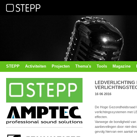
STEPP
Activiteiten
Projecten
Thema's
Tools
Magazine
LEDVERLICHTING 
VERLICHTINGSTE
16 06 2016
De Hoge Gezondheidsraad he
verlichtingssystemen met LED
effecten.
Vanwege de bondigheid van d
aanbevelingen door niet-desk
gevolg hiervan een aantal v