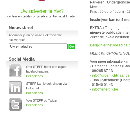
Parkeren : Ondergrondse
Mechelen​
Prijs : 90 euro (leden) - 
Inschrijven kan tot 4 me
Nieuwsbrief
EXTRA :
Ter gelegenheid
nieuwste publicatie inte
Abonneer je nu op onze elektronische
Zeker de lokale besturen
nieuwsbrief!
Bekijk hier het volledige
MEER INFORMATIE NOD
Social Media
Voor meer informatie kan
· Catherine Lootens (Gro
Ook STEPP heeft een eigen
· 09/265 87 13
facebookpagina!
·
info@groenlichtvlaande
Bezoek ons
· Tina Uyttendaele (Energ
STEPP kan je ook vinden via
· 015/40 01 43
LinkedIn!
·
info@energik.be
Bezoek ons
Volg STEPP op Twitter!
Bezoek ons