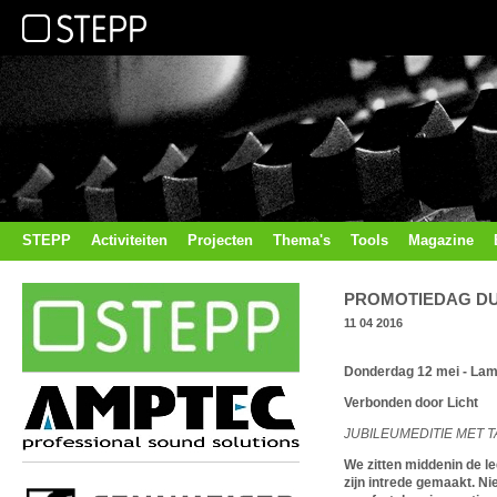
STEPP
Activiteiten
Projecten
Thema's
Tools
Magazine
PROMOTIEDAG DU
11 04 2016
Donderdag 12 mei - La
Verbonden door Licht
JUBILEUMEDITIE MET T
We zitten middenin de le
zijn intrede gemaakt. Nie