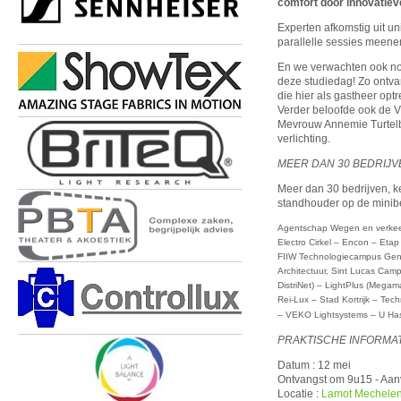
comfort door innovatiev
Experten afkomstig uit un
parallelle sessies meenem
En we verwachten ook nog
deze studiedag! Zo ontv
die hier als gastheer opt
Verder beloofde ook de V
Mevrouw Annemie Turtelb
verlichting.
MEER DAN 30 BEDRIJVE
Meer dan 30 bedrijven, k
standhouder op de minibe
Agentschap Wegen en verkeer
Electro Cirkel – Encon – Etap
FIIW Technologiecampus Gent 
Architectuur, Sint Lucas Cam
DistriNet) – LightPlus (Megam
Rei-Lux – Stad Kortrijk – Tec
– VEKO Lightsystems – U Ha
PRAKTISCHE INFORMAT
Datum : 12 mei
Ontvangst om 9u15 - Aa
Locatie :
Lamot Mechele