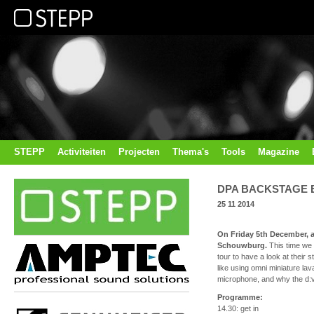
STEPP
Activiteiten
Projecten
Thema's
Tools
Magazine
DPA BACKSTAGE E
25 11 2014
On Friday 5th December, a 
Schouwburg.
This time we 
tour to have a look at their
like using omni miniature lav
microphone, and why the d:v
Programme:
14.30: get in