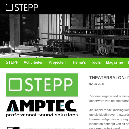
STEPP
Activiteiten
Projecten
Thema's
Tools
Magazine
THEATERSALON: 
02 05 2011
Zinnema organiseert opnieuw
onderwerp van het theatersal
Als inspirerende inleiding 
enkele ideeën over theaterd
Daarna nodigen we u graag u
inhoud en concept van dit op
concreet project wordt.