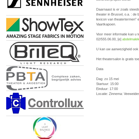
Daarnaast is er zoals steeds
theater in Brussel, o.a. : d
lexicon van theatertermen” 
Vaartkapoen.
Voor meer informatie kan u t
02/555.06.00, [e]
abdelmale
U kan uw aanwezigheid ook b
Het theatersalon is gratis to
Data
Dag: zo 15 mei
Startuur: 15:00
Einduur: 17:00
Locatie: Zinnema: Veeweides