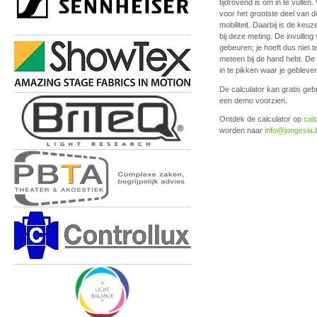
tijdrovend is om in te vulle
voor het grootste deel van d
mobiliteit. Daarbij is de keu
bij deze meting. De invullin
gebeuren; je hoeft dus niet 
meteen bij de hand hebt. De 
in te pikken waar je gebleve
De calculator kan gratis geb
een demo voorzien.
Ontdek de calculator op
calc
worden naar
info@jongesla.