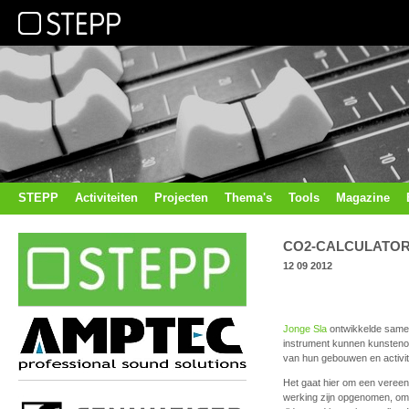
STEPP
Activiteiten
Projecten
Thema's
Tools
Magazine
CO2-CALCULATOR
12 09 2012
Jonge Sla
ontwikkelde same
instrument kunnen kunsteno
van hun gebouwen en activite
Het gaat hier om een vereen
werking zijn opgenomen, omda