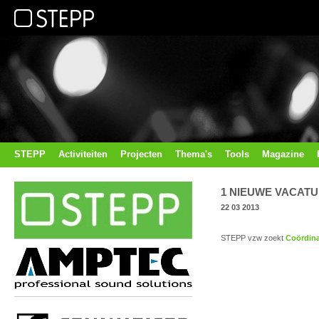
STEPP
Activiteiten
Projecten
Thema's
Tools
Magazine
1 NIEUWE VACAT
22 03 2013
STEPP vzw zoekt
Coördina