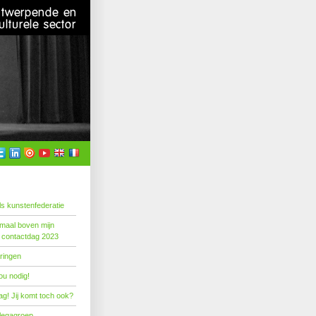
s kunstenfederatie
emaal boven mijn
 contactdag 2023
ringen
ou nodig!
g! Jij komt toch ook?
llegagroep