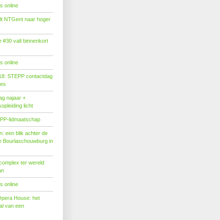
s online
tilt NTGent naar hoger
#30 valt binnenkort
s online
18: STEPP contactdag
ies
g najaar +
pleiding licht
PP-lidmaatschap
: een blik achter de
 Bourlaschouwburg in
complex ter wereld
an
s online
Opera House: het
l van een