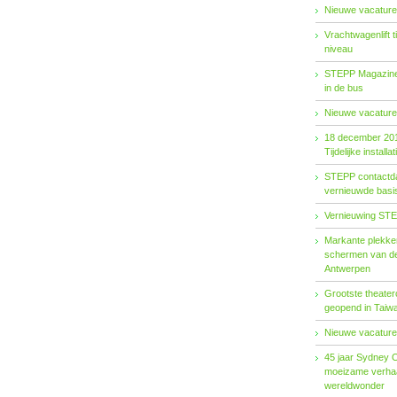
Nieuwe vacature
Vrachtwagenlift 
niveau
STEPP Magazine 
in de bus
Nieuwe vacature
18 december 20
Tijdelijke installat
STEPP contactda
vernieuwde basiso
Vernieuwing STE
Markante plekken
schermen van de
Antwerpen
Grootste theater
geopend in Taiw
Nieuwe vacature
45 jaar Sydney 
moeizame verhaa
wereldwonder