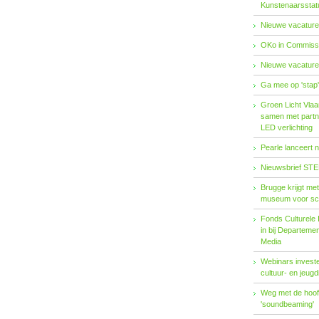
Kunstenaarsstat
Nieuwe vacature
OKo in Commissi
Nieuwe vacature
Ga mee op 'stap
Groen Licht Vlaa
samen met partn
LED verlichting
Pearle lanceert 
Nieuwsbrief STE
Brugge krijgt me
museum voor sc
Fonds Cul­tu­re­le I
in bij De­par­te­m
Me­dia
Webinars investe
cultuur- en jeugd
Weg met de hoofd
'soundbeaming'