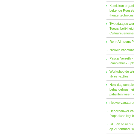
Komieken organi
bekende Roesel
theatertechnicu
Tweedaagse wo
Toegankelijkhei
Cultuureveneme
Rent-All neemt P
Nieuwe vacature
Pascal Verreth -
Pianofabriek - pl
Workshop de tein
fibres textiles
Hele dag een pie
behandelings­met
patiënten weer 
nieuwe vacatures
Decorbouwer va
Plopsaland legt 
STEPP basiscurs
op 21 februari 2