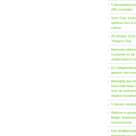
Cultuurpaleizena
(80) overleden
Sven Gatz invest
opnieuw fors in i
cultuur
25 oktober 2018:
Theatres Day
Markante plekken
Oostende en de t
modernistisch m
De halogeenlamp 
gewoon niet ener
Beweging aan het 
moet inderdaad 
over de toekoms
Stadsschouwburg
5 nieuwe vacatur
Welkom in groots
België: Antwerp
stockverkoop
Drie distilleertoes
theaterdecors o