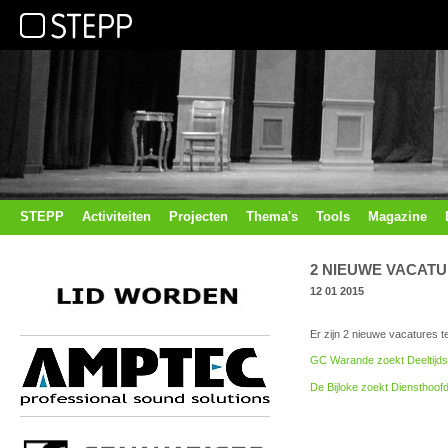
STEPP
Activiteiten
Projecten
Thema's
Tools
Magazine
2 NIEUWE VACATU
12 01 2015
Er zijn 2 nieuwe vacatures t
GC Warande zoekt Deeltijd
De Bijloke zoekt Diensthoofd