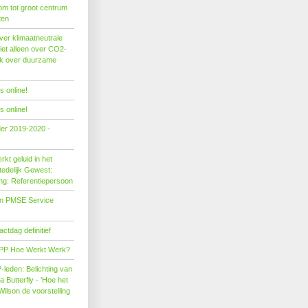
om tot groot centrum
ten
er klimaatneutrale
iet alleen over CO2-
ok over duurzame
 online!
 online!
der 2019-2020 -
kt geluid in het
edelijk Gewest:
ing: Referentiepersoon
on PMSE Service
tdag definitief
PP Hoe Werkt Werk?
leden: Belichting van
Butterfly - 'Hoe het
Wilson de voorstelling