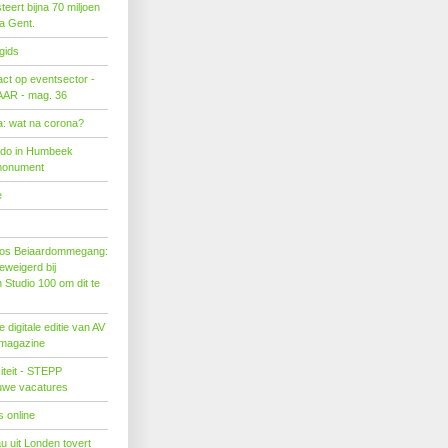
eert bijna 70 miljoen
ra Gent.
gids
act op eventsector -
LAAR - mag. 36
: wat na corona?
ado in Humbeek
monument
e
os Beiaardommegang:
eweigerd bij
Studio 100 om dit te
 digitale editie van AV
 magazine
citeit - STEPP
euwe vacatures
 online
u uit Londen tovert