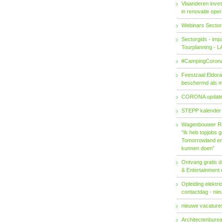
Vlaanderen invest
in renovatie ope
Webinars Sector
Sectorgids - imp
Tourplanning - 
#CampingCorona
Feestzaal Eldor
beschermd als 
CORONA updat
STEPP kalender
Wagenbouwer R
“Ik heb topjobs g
Tomorrowland en 
kunnen doen”
Ontvang gratis de
& Entertainment
Opleiding elektri
contactdag - ni
nieuwe vacatures
Architectenburea