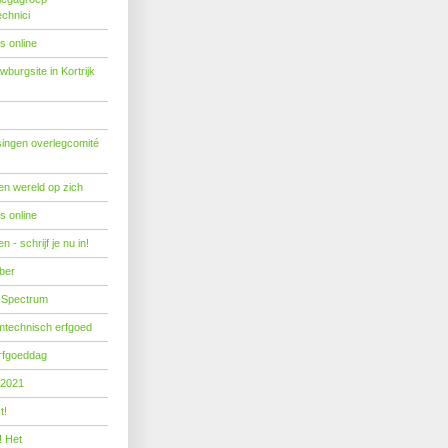
echnici
s online
burgsite in Kortrijk
ingen overlegcomité
een wereld op zich
s online
 - schrijf je nu in!
ber
 Spectrum
mtechnisch erfgoed
erfgoeddag
 2021
t!
! Het