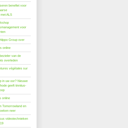
seren benefiet voor
aarse
s met ALS
rkshop
dsmanagement voor
nten
hlippo Group over
s online
 bezieler van de
ots overleden
tures végétales sur
p in uw oor? Nieuwe
hode geeft tinnitus-
hoop
 online
n Tomorrowland en
boeken neer
us videotechnieken
019