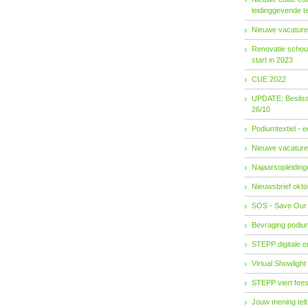
leidinggevende t
Nieuwe vacature
Renovatie schouw
start in 2023
CUE 2022
UPDATE: Besliss
26/10
Podiumtextiel - 
Nieuwe vacature
Najaarsopleidingen
Nieuwsbrief okto
SOS - Save Our
Bevraging podiu
STEPP digitale 
Virtual Showlight
STEPP viert fees
Jouw mening telt