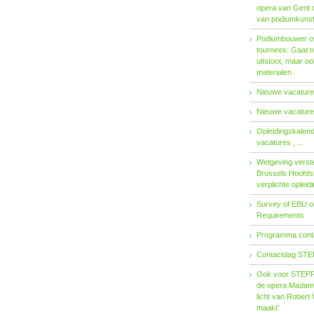
opera van Gent 
van podiumkuns
Podiumbouwer ov
tournees: Gaat n
uitstoot, maar o
materialen
Nieuwe vacatures
Nieuwe vacatures
Opleidingskalen
vacatures , ...
Wetgeving verster
Brussels Hoofdst
verplichte opleid
Survey of EBU 
Requirements
Programma contac
Contactdag STE
Ook voor STEPP-
de opera Madama 
licht van Robert 
maakt'