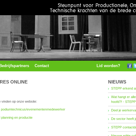
Bedrijfspartners
Contact
Lid worden?
RES ONLINE
NIEUWS
STEPP erkend al
Wat hangt er all
e vinden op onze website:
hoofd?! - STEPP
s podiumtechnicus/evenementenmedewerker
Deel je werkerva
 planning en productie
De sector heeft j
STEPP contactda
Nieuwe editie co