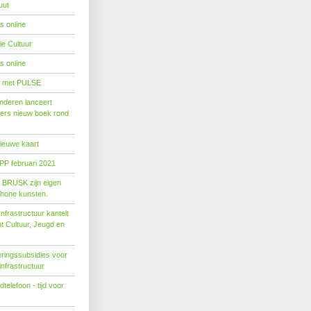
uut
s online
e Cultuur
s online
' met PULSE
nderen lanceert
ers nieuw boek rond
nieuwe kaart
PP februari 2021
t BRUSK zijn eigen
hone kunsten.
n­fra­struc­tuur kan­telt
ent Cul­tuur, Jeugd en
ringssubsidies voor
infrastructuur
telefoon - tijd voor