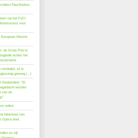
rchitect Paul Andreu
eert via het FoCI
nfrastructuur voor
 European Historic
: de Grote Post in
ragedie achter het
eesterwerk
verdwijnt, ze is
giezuinig genoeg (...)
theaterplein: ''Er
nagedacht worden
t van de
''
es online
te kleerkast van
se Opera doet
tellen en vijf
p Vlaamse