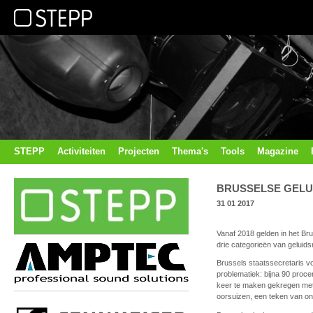
STEPP
Activiteiten
Projecten
Thema's
Tools
Magazine
BRUSSELSE GELU
31 01 2017
Vanaf 2018 gelden in het B
drie categorieën van geluids
Brussels staatssecretaris vo
problematiek: bijna 90 proc
keer te maken gekregen met ti
oorsuizen, een teken van 