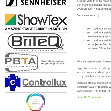
Brussel volgt in grote mate
een maximaal geluidsniveau 
overschrijden moet de uitba
De drie niveaus zijn:
een maximaal nivea
een maximaal geluid
geluidsniveaus na 
een maximaal geluid
oordopjes ter besch
maximaal 85 decibel
Voor de laatste twee niveaus
Bij problemen zal de milieupo
ze een proces-verbaal op, en
Er zijn ook boetes voorzien 
Debaets stelt 50.000 euro te
geluidsniveaus in real time
weergegeven met onder meer 
Bron:
De Standaard