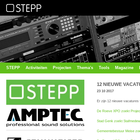
STEPP
Activiteiten
Projecten
Thema's
Tools
Magazine
12 NIEUWE VACAT
23 10 2017
Er zijn 12 nieuwe vacatures 
De Roeve XPO zoekt Project
Stad Genk zoekt Stafmedew
Gemeentebestuur Meise zoe