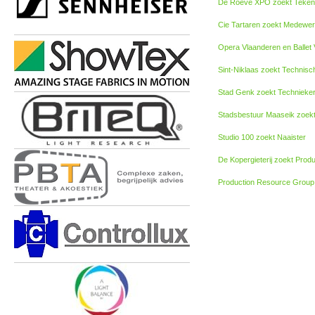
De Roeve XPO zoekt Tekena
Cie Tartaren zoekt Medewer
Opera Vlaanderen en Ballet 
Sint-Niklaas zoekt Technis
Stad Genk zoekt Technieke
Stadsbestuur Maaseik zoekt
Studio 100 zoekt Naaister
De Kopergieterij zoekt Pro
Production Resource Group 