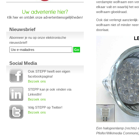
verdampte wolfraam een verb
elkaar valt en waarbij het w
wolfraam-gloeidraad.
Ook dat verlengt aanzienlijk
wolfraam niet of minder neer
Nieuwsbrief
doorlaat.
Abonneer je nu op onze elektronische
nieuwsbrief!
Social Media
Ook STEPP heeft een eigen
facebookpagina!
Bezoek ons
STEPP kan je ook vinden via
LinkedIn!
Bezoek ons
Volg STEPP op Twitter!
Bezoek ons
Een halogeenlamp (rechts) en
Pfeifer/Wikimedia Commons