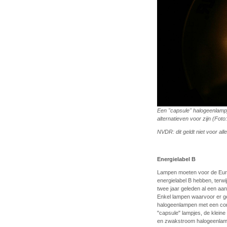
Een "capsule" halogeenlampje
alternatieven voor zijn (Fo
NVDR: dit geldt niet voor al
Energielabel B
Lampen moeten voor de Euro
energielabel B hebben, terwi
twee jaar geleden al een aa
Enkel lampen waarvoor er ge
halogeenlampen met een cont
"capsule" lampjes, de klein
en zwakstroom halogeenlampj