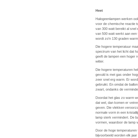
Heet
Halogeenlampen werken ook 
voor de chemische reactie 
van 300 watt bereikt al sne
van 500 watt werkt aan een
wordt zo'n 130 graden war
Die hogere temperatuur maak
spectrum van het licht dat ha
geeft de lampen een hoger r
witter.
Die hogere temperaturen he
gevuld is met gas onder hoge
zeer snel erg warm. Er wordt
gebruikt. En omdat de ballon k
zwart, ondanks de verminde
Doordat het glas zo warm w
dat wel, dan komen er vetres
geven. Die vlekken veroorzak
normale vorm in een kristal
lamp sterk vermindert. De ba
vormen, waardoor de lamp v
Door de hoge temperaturen 
bijvoorbeeld worden elk jaar