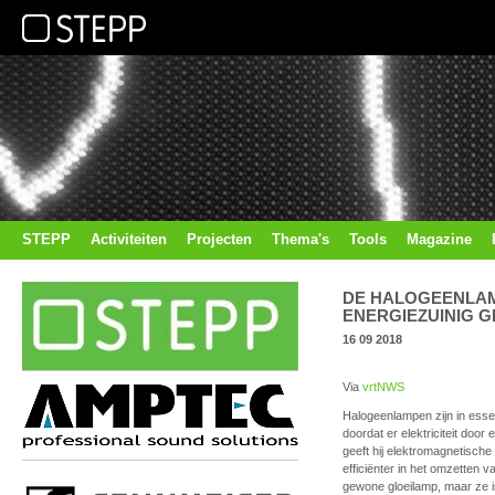
STEPP
Activiteiten
Projecten
Thema's
Tools
Magazine
DE HALOGEENLAMP
ENERGIEZUINIG GE
16 09 2018
Via
vrtNWS
Halogeenlampen zijn in essen
doordat er elektriciteit doo
geeft hij elektromagnetische 
efficiënter in het omzetten va
gewone gloeilamp, maar ze i