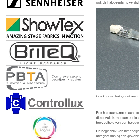
ook de halogeenlamp verdw
Een kapotte halogeenlamp v
Een halogeenlamp is een gloe
die gevuld is met een edelg
hoeveelheid van een halogee
De hoge druk van het edelga
meegaat dan bij een gewone 