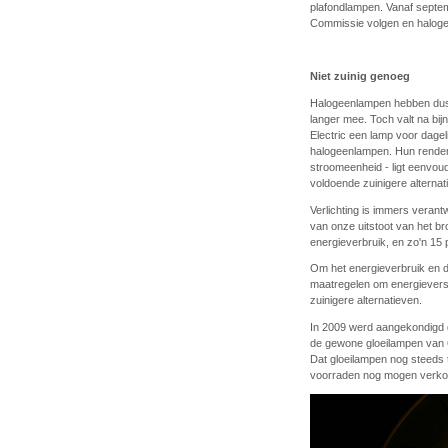
plafondlampen. Vanaf septem
Commissie volgen en halog
Niet zuinig genoeg
Halogeenlampen hebben dus 
langer mee. Toch valt na bij
Electric een lamp voor dagel
halogeenlampen. Hun rendeme
stroomeenheid - ligt eenvou
voldoende zuinigere alterna
Verlichting is immers verant
van onze uitstoot van het 
energieverbruik, en zo'n 15 
Om het energieverbruik en d
maatregelen om energievers
zuinigere alternatieven.
In 2009 werd aangekondigd 
de gewone gloeilampen van 6
Dat gloeilampen nog steeds 
voorraden nog mogen verkop