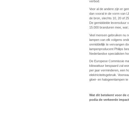
verbod.
Voor al de andere zijn er g
dan vooral in de vorm van LE
de bron, slechts 10, 20 of 
De gemiddelde levensduur va
15.000 branduren mee, wat zo
Veel mensen gebruiken nu n
lampen van elk volgens onde
onmiddellijk te vervangen do
lampenproducent Philips bes
Nederlandse specialisten ho
De Europese Commissie maak
kilowattuur bespaard zal wor
per jaar verminderen, een hoe
elektriciteitsgebruik. Voorw
gloei- en halogeenlampen te
Wat dit betekent voor de
podia de verkeerde impact 