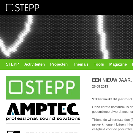
STEPP
Activiteiten
Projecten
Thema's
Tools
Magazine
EEN NIEUW JAAR
26 08 2013
STEPP werkt dit jaar rond 
Onze eerste hoofdbrok is d
gecombineerd wordt met netw
Tijdens de wintermaanden (f
netwerkmoment krijgen! Hierb
veiligheid voor de podiumte