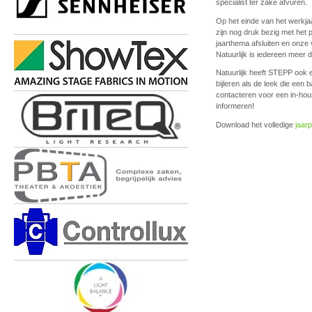
specialist ter zake afvuren.
Op het einde van het werkjaa
zijn nog druk bezig met het
jaarthema afsluiten en onze 
Natuurlijk is iedereen meer
Natuurlijk heeft STEPP ook 
bijleren als de leek die een 
contacteren voor een in-hou
informeren!
Download het volledige
jaar