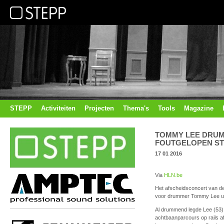
STEPP
Activiteiten
Projecten
Thema's
Tools
Magazine
TOMMY LEE DRUM
FOUTGELOPEN S
17 01 2016
Via
HLN.be
Het afscheidsconcert van de
voor drummer Tommy Lee ui
Al drummend legde Lee (53),
achtbaanparcours op rails af