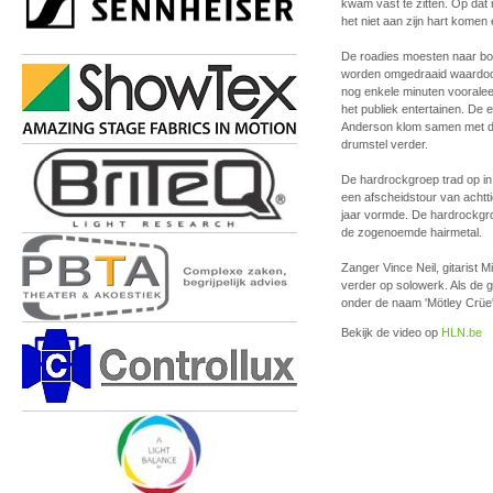
kwam vast te zitten. Op dat
het niet aan zijn hart komen
De roadies moesten naar bo
worden omgedraaid waardoor
nog enkele minuten vooraleer
het publiek entertainen. De
Anderson klom samen met d
drumstel verder.
De hardrockgroep trad op in 
een afscheidstour van achtt
jaar vormde. De hardrockgro
de zogenoemde hairmetal.
Zanger Vince Neil, gitarist
verder op solowerk. Als de 
onder de naam 'Mötley Crüe' 
Bekijk de video op
HLN.be