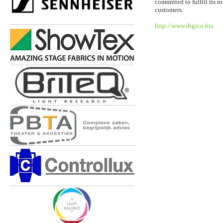
committed to fulfill its r
customers.
http://www.digico.biz