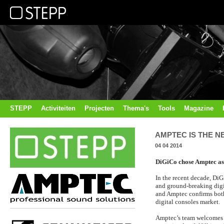
STEPP
Activiteiten
Projecten
Thema's
Tools
Magazine
AMPTEC IS THE N
04 04 2014
DiGiCo chose Amptec as 
In the recent decade, DiG
and ground-breaking dig
and Amptec confirms both p
digital consoles market.
Amptec’s team welcomes t