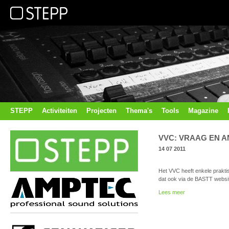
STEPP
Activiteiten
Projecten
Thema's
Tools
Magazine
VVC: VRAAG EN 
14 07 2011
Het VVC heeft enkele praktis
dat ook via de BASTT websi
Lees meer