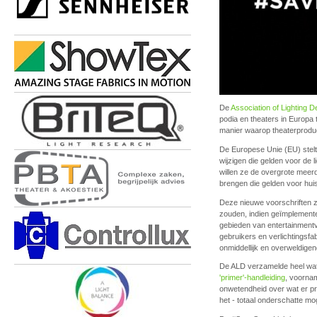
De
Association of Lighting D
podia en theaters in Europa
manier waarop theaterprodu
De Europese Unie (EU) stelt
wijzigen die gelden voor de l
willen ze de overgrote meer
brengen die gelden voor huish
Deze nieuwe voorschriften z
zouden, indien geïmplement
gebieden van entertainmentve
gebruikers en verlichtingsfa
onmiddellijk en overweldigend
De ALD verzamelde heel wat i
'primer'-handleiding
, voornam
onwetendheid over wat er pr
het - totaal onderschatte mog