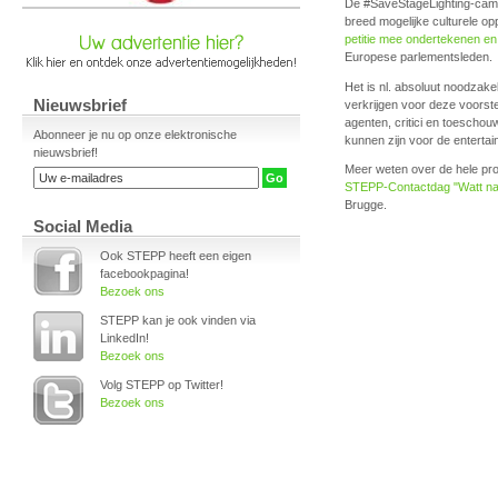
De #SaveStageLighting-camp
breed mogelijke culturele op
petitie mee ondertekenen en
Europese parlementsleden.
Het is nl. absoluut noodzakeli
Nieuwsbrief
verkrijgen voor deze voorste
agenten, critici en toescho
Abonneer je nu op onze elektronische
kunnen zijn voor de entertai
nieuwsbrief!
Meer weten over de hele pr
STEPP-Contactdag "Watt na 
Brugge.
Social Media
Ook STEPP heeft een eigen
facebookpagina!
Bezoek ons
STEPP kan je ook vinden via
LinkedIn!
Bezoek ons
Volg STEPP op Twitter!
Bezoek ons