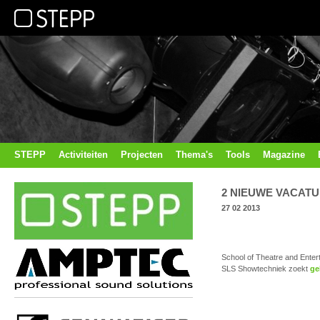
STEPP
Activiteiten
Projecten
Thema's
Tools
Magazine
2 NIEUWE VACAT
27 02 2013
School of Theatre and Ente
SLS Showtechniek zoekt
ge