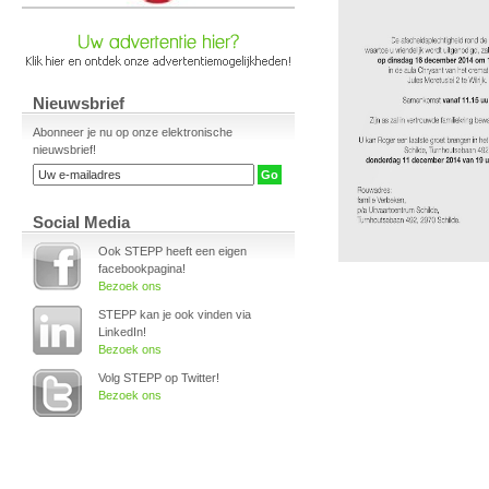
Nieuwsbrief
Abonneer je nu op onze elektronische
nieuwsbrief!
Social Media
Ook STEPP heeft een eigen
facebookpagina!
Bezoek ons
STEPP kan je ook vinden via
LinkedIn!
Bezoek ons
Volg STEPP op Twitter!
Bezoek ons