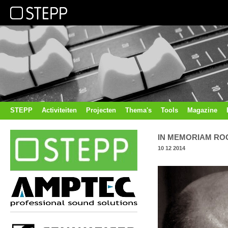
STEPP
Activiteiten
Projecten
Thema's
Tools
Magazine
IN MEMORIAM RO
10 12 2014