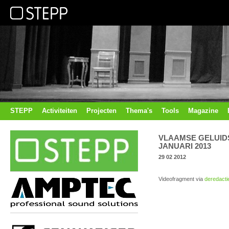
STEPP
Activiteiten
Projecten
Thema's
Tools
Magazine
VLAAMSE GELUID
JANUARI 2013
29 02 2012
Videofragment via
deredacti