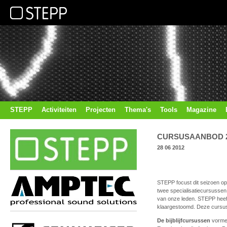
STEPP
Activiteiten
Projecten
Thema's
Tools
Magazine
CURSUSAANBOD 2
28 06 2012
STEPP focust dit seizoen op 
twee specialisatiecursusse
van onze leden. STEPP heef
klaargestoomd. Deze cursu
De bijblijfcursussen
vormen