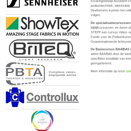
Ervaringsbewijs Assistent-P
podiumtechniek, elektriciteit,
Deelnemers kunnen het volledi
volgen.
De specialisatiecursussen
bijblijfcursussen, en duren 
STEPP een cursus Video- en
Fonds voor de Podiumkunsten
Geautomatiseerde lichtsyst
De Basiscursus BA4/BA5
t
attest BA4/BA5 door de werk
specifieke installatie van e
georganiseerd.
Meer informatie op onze
opl