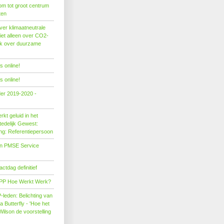
om tot groot centrum
ten
er klimaatneutrale
iet alleen over CO2-
ok over duurzame
 online!
 online!
der 2019-2020 -
kt geluid in het
edelijk Gewest:
ing: Referentiepersoon
on PMSE Service
tdag definitief
PP Hoe Werkt Werk?
leden: Belichting van
Butterfly - 'Hoe het
Wilson de voorstelling