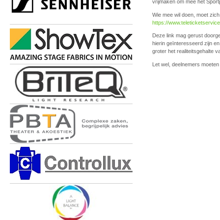
vrijmaken om mee het Sportp
Wie mee wil doen, moet zich 
https://www.teleticketservic
Deze link mag gerust doorges
hierin geïnteresseerd zijn e
groter het realiteitsgehalte v
Let wel, deelnemers moeten 