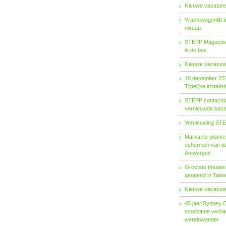
Nieuwe vacature
Vrachtwagenlift 
niveau
STEPP Magazine 
in de bus
Nieuwe vacature
18 december 20
Tijdelijke installat
STEPP contactda
vernieuwde basiso
Vernieuwing STE
Markante plekken
schermen van de
Antwerpen
Grootste theater
geopend in Taiw
Nieuwe vacature
45 jaar Sydney 
moeizame verhaa
wereldwonder