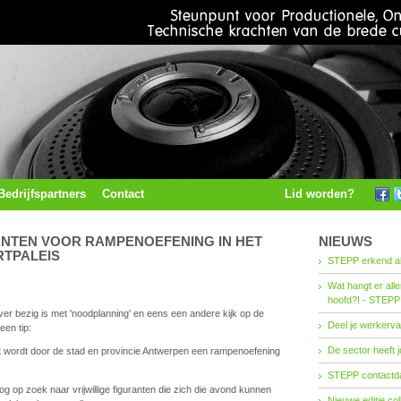
Bedrijfspartners
Contact
Lid worden?
ANTEN VOOR RAMPENOEFENING IN HET
NIEUWS
TPALEIS
STEPP erkend al
Wat hangt er all
hoofd?! - STEPP
 ver bezig is met 'noodplanning' en eens een andere kijk op de
Deel je werkerva
een tip:
De sector heeft j
ordt door de stad en provincie Antwerpen een rampenoefening
STEPP contactda
g op zoek naar vrijwillige figuranten die zich die avond kunnen
Nieuwe editie co