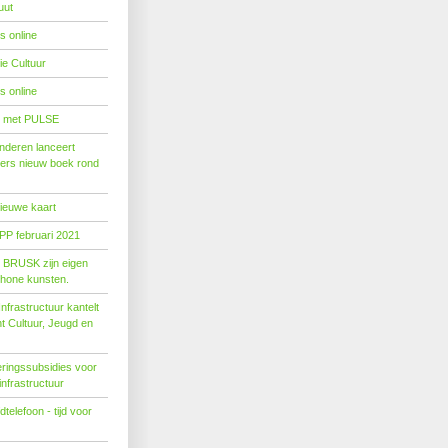
uut
s online
e Cultuur
s online
' met PULSE
nderen lanceert
ers nieuw boek rond
nieuwe kaart
PP februari 2021
t BRUSK zijn eigen
hone kunsten.
n­fra­struc­tuur kan­telt
ent Cul­tuur, Jeugd en
ringssubsidies voor
infrastructuur
telefoon - tijd voor