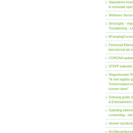
Vlaanderen invest
in renovatie ope
Webinars Sector
Sectorgids - imp
Tourplanning - 
#CampingCorona
Feestzaal Eldor
beschermd als 
CORONA updat
STEPP kalender
Wagenbouwer R
“Ik heb topjobs g
Tomorrowland en 
kunnen doen”
Ontvang gratis de
& Entertainment
Opleiding elektri
contactdag - ni
nieuwe vacatures
Architectenburea