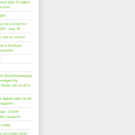
eert bijna 70 miljoen
ra Gent.
gids
act op eventsector -
LAAR - mag. 36
: wat na corona?
ado in Humbeek
monument
e
os Beiaardommegang:
eweigerd bij
Studio 100 om dit te
 digitale editie van AV
 magazine
citeit - STEPP
euwe vacatures
 online
u uit Londen tovert