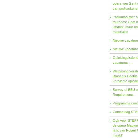
opera van Gent 
van podiumkuns
Podiumbouwer ov
tournees: Gaat n
uitstoot, maar o
materialen
Nieuwe vacatures
Nieuwe vacatures
Opleidingskalen
vacatures , ...
Wetgeving verster
Brussels Hoofdst
verplichte opleid
Survey of EBU 
Requirements
Programma contac
Contactdag STE
Ook voor STEPP-
de opera Madama 
licht van Robert 
maakt'