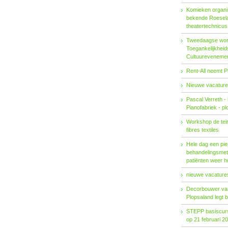
Komieken organi
bekende Roesel
theatertechnicu
Tweedaagse wo
Toegankelijkhei
Cultuureveneme
Rent-All neemt P
Nieuwe vacature
Pascal Verreth -
Pianofabriek - pl
Workshop de tein
fibres textiles
Hele dag een pie
behandelings­met
patiënten weer 
nieuwe vacatures
Decorbouwer va
Plopsaland legt 
STEPP basiscurs
op 21 februari 2