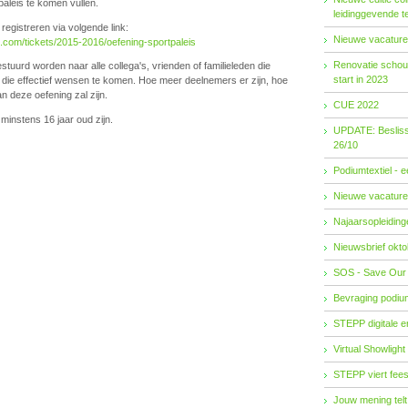
aleis te komen vullen.
leidinggevende t
registreren via volgende link:
Nieuwe vacature
e.com/tickets/2015-2016/oefening-sportpaleis
Renovatie schouw
tuurd worden naar alle collega's, vrienden of familieleden die
start in 2023
n die effectief wensen te komen. Hoe meer deelnemers er zijn, hoe
an deze oefening zal zijn.
CUE 2022
minstens 16 jaar oud zijn.
UPDATE: Besliss
26/10
Podiumtextiel - 
Nieuwe vacature
Najaarsopleidingen
Nieuwsbrief okto
SOS - Save Our
Bevraging podiu
STEPP digitale 
Virtual Showlight
STEPP viert fees
Jouw mening telt