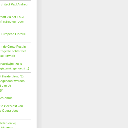
rchitect Paul Andreu
eert via het FoCI
nfrastructuur voor
 European Historic
: de Grote Post in
ragedie achter het
eesterwerk
verdwijnt, ze is
giezuinig genoeg (...)
theaterplein: ''Er
nagedacht worden
t van de
''
es online
te kleerkast van
se Opera doet
tellen en vijf
p Vlaamse