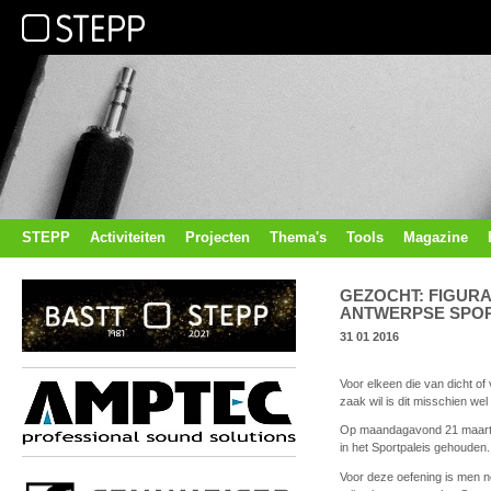
STEPP
Activiteiten
Projecten
Thema's
Tools
Magazine
GEZOCHT: FIGUR
ANTWERPSE SPOR
31 01 2016
Voor elkeen die van dicht of
zaak wil is dit misschien wel 
Op maandagavond 21 maart w
in het Sportpaleis gehouden.
Voor deze oefening is men no