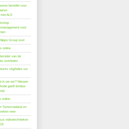
seren benefiet voor
aarse
s met ALS
rkshop
dsmanagement voor
nten
hlippo Group over
s online
 bezieler van de
ots overleden
tures végétales sur
p in uw oor? Nieuwe
hode geeft tinnitus-
hoop
 online
n Tomorrowland en
boeken neer
us videotechnieken
019