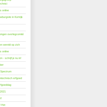
echnici
s online
burgsite in Kortrijk
ingen overlegcomité
een wereld op zich
s online
 - schrijf je nu in!
ber
 Spectrum
mtechnisch erfgoed
erfgoeddag
 2021
t!
! Het