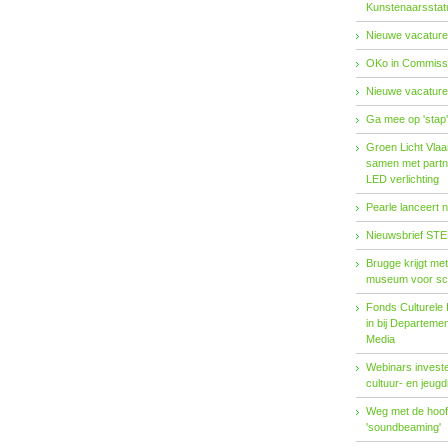
Kunstenaarsstat
Nieuwe vacature
OKo in Commissi
Nieuwe vacature
Ga mee op 'stap
Groen Licht Vlaa
samen met partn
LED verlichting
Pearle lanceert 
Nieuwsbrief STE
Brugge krijgt me
museum voor sc
Fonds Cul­tu­re­le I
in bij De­par­te­m
Me­dia
Webinars investe
cultuur- en jeugd
Weg met de hoofd
'soundbeaming'