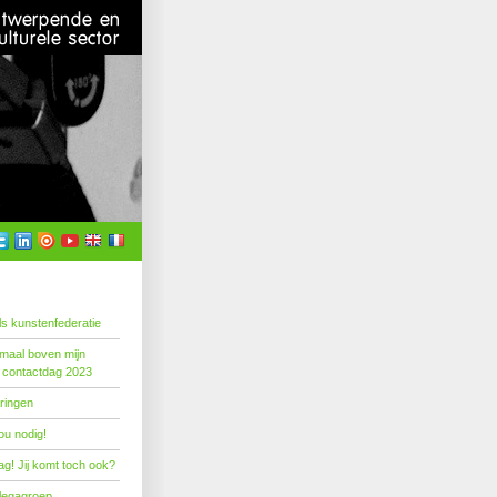
s kunstenfederatie
emaal boven mijn
 contactdag 2023
ringen
ou nodig!
g! Jij komt toch ook?
llegagroep