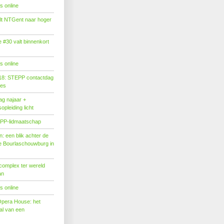
s online
tilt NTGent naar hoger
#30 valt binnenkort
s online
18: STEPP contactdag
ies
g najaar +
pleiding licht
PP-lidmaatschap
: een blik achter de
 Bourlaschouwburg in
complex ter wereld
an
s online
Opera House: het
l van een