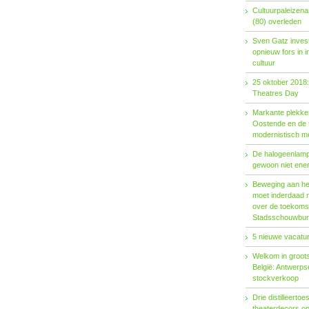
Cultuurpaleizena
(80) overleden
Sven Gatz invest
opnieuw fors in i
cultuur
25 oktober 2018:
Theatres Day
Markante plekken
Oostende en de t
modernistisch m
De halogeenlamp 
gewoon niet ener
Beweging aan het 
moet inderdaad 
over de toekoms
Stadsschouwburg
5 nieuwe vacatur
Welkom in groots
België: Antwerp
stockverkoop
Drie distilleertoes
theaterdecors o