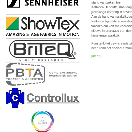
stand van zaken toe.
Kathleen Deboutte staat dage
jarenlange ervaring in advie
Aan de hand van praktijkvoo
welke de bijzondere voordel
voldoen om van die voordele
nieuwe interpretatie van de
kunstenaarspraktijk.
Kunstenloket vzw is sinds zi
heeft rond het sociaal statu
[
meer
]