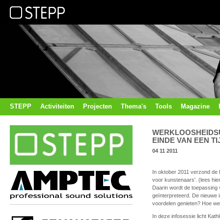
STEPP
Activiteiten
Projecten
Thema's
Tools
Magazine
WERKLOOSHEIDSU
EINDE VAN EEN T
04 11 2011
In oktober 2011 verzond de R
voor kunstenaars'. (lees hie
Daarin wordt de toepassing 
geïnterpreteerd. De nieuwe 
voordelen genieten? Hoe werkt
In deze infosessie licht Kath