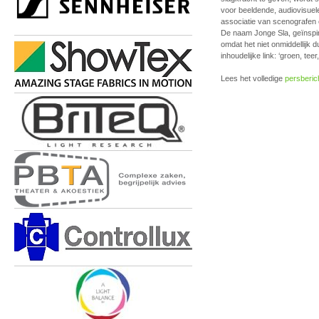
voor beeldende, audiovisue
associatie van scenografen 
De naam Jonge Sla, geïnspir
omdat het niet onmiddellijk du
inhoudelijke link: ‘groen, teer
Lees het volledige
persberic