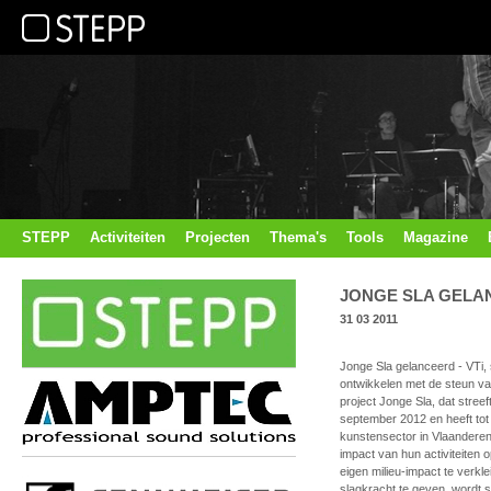
STEPP
Activiteiten
Projecten
Thema's
Tools
Magazine
JONGE SLA GELA
31 03 2011
Jonge Sla gelanceerd - VTi,
ontwikkelen met de steun van
project Jonge Sla, dat streef
september 2012 en heeft tot
kunstensector in Vlaandere
impact van hun activiteiten 
eigen milieu-impact te verkl
slagkracht te geven, wordt 