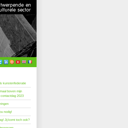
s kunstenfederatie
emaal boven mijn
 contactdag 2023
ringen
ou nodig!
g! Jij komt toch ook?
llegagroep