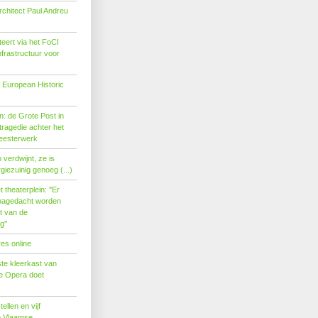
rchitect Paul Andreu
eert via het FoCI
nfrastructuur voor
 European Historic
: de Grote Post in
ragedie achter het
eesterwerk
verdwijnt, ze is
giezuinig genoeg (...)
theaterplein: ''Er
nagedacht worden
t van de
''
es online
te kleerkast van
se Opera doet
tellen en vijf
p Vlaamse