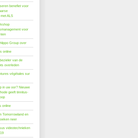
seren benefiet voor
aarse
s met ALS
rkshop
dsmanagement voor
nten
hlippo Group over
s online
 bezieler van de
ots overleden
tures végétales sur
p in uw oor? Nieuwe
hode geeft tinnitus-
hoop
 online
n Tomorrowland en
boeken neer
us videotechnieken
019