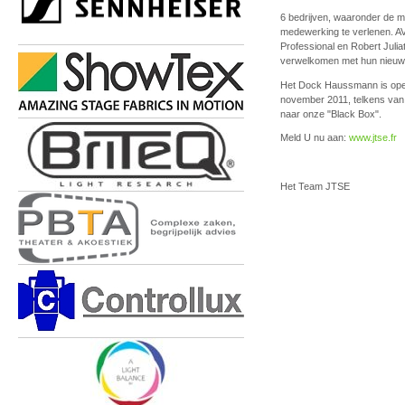
6 bedrijven, waaronder de 
medewerking te verlenen. AV
Professional en Robert Julia
verwelkomen met hun nieuwst
Het Dock Haussmann is open
november 2011, telkens van 
naar onze "Black Box".
Meld U nu aan:
www.jtse.fr
Het Team JTSE