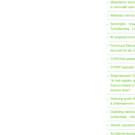
Vlaanderen invest
in renovatie ope
Webinars Sector
Sectorgids - imp
Tourplanning - 
#CampingCorona
Feestzaal Eldor
beschermd als 
CORONA updat
STEPP kalender
Wagenbouwer R
“Ik heb topjobs g
Tomorrowland en 
kunnen doen”
Ontvang gratis de
& Entertainment
Opleiding elektri
contactdag - ni
nieuwe vacatures
Architectenburea