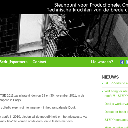
Bedrijfspartners
Contact
Lid worden?
NIEUWS
STEPP erkend al
Wat hangt er all
TSE 2011 zal plaatsvinden op 29 en 30 november 2011, in de
hoofd?! - STEPP
pelle in Parijs.
Deel je werkerva
 volledig eigen ruimte innemen, in het aanpalende Dock
De sector heeft j
ve audio
in 2010, bieden wij de mogelijkheid om het nieuweste van
STEPP contactda
"black box" te komen ontdekken, en te testen met een
Nieuwe editie co