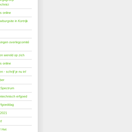
echnici
s online
burgsite in Kortrijk
ingen overlegcomité
een wereld op zich
s online
 - schrijf je nu in!
ber
 Spectrum
mtechnisch erfgoed
erfgoeddag
 2021
t!
! Het