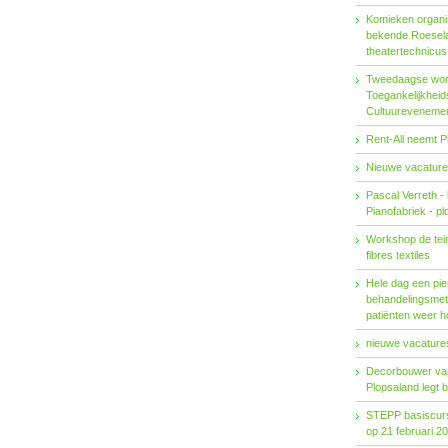
Komieken organi
bekende Roesel
theatertechnicu
Tweedaagse wo
Toegankelijkhei
Cultuureveneme
Rent-All neemt P
Nieuwe vacature
Pascal Verreth -
Pianofabriek - pl
Workshop de tein
fibres textiles
Hele dag een pie
behandelings­met
patiënten weer 
nieuwe vacatures
Decorbouwer va
Plopsaland legt 
STEPP basiscurs
op 21 februari 2