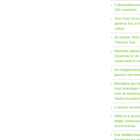
Cultuurpaleizena
(80) overleden
Sven Gatz invest
opnieuw fors in i
cultuur
25 oktober 2018:
Theatres Day
Markante plekken
Oostende en de t
modernistisch m
De halogeenlamp 
gewoon niet ener
Beweging aan het 
moet inderdaad 
over de toekoms
Stadsschouwburg
5 nieuwe vacatur
Welkom in groots
België: Antwerp
stockverkoop
Drie distilleertoes
theaterdecors o