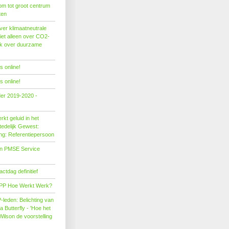
om tot groot centrum
ten
er klimaatneutrale
iet alleen over CO2-
ok over duurzame
 online!
 online!
der 2019-2020 -
kt geluid in het
edelijk Gewest:
ing: Referentiepersoon
on PMSE Service
tdag definitief
PP Hoe Werkt Werk?
leden: Belichting van
Butterfly - 'Hoe het
Wilson de voorstelling