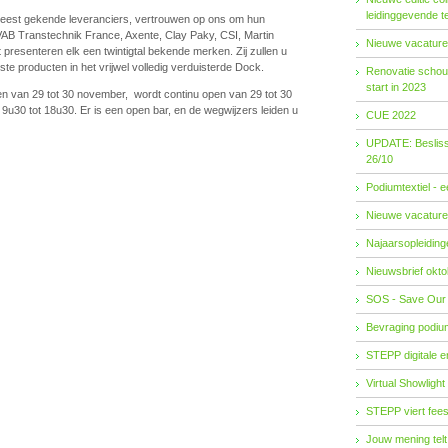
leidinggevende t
meest gekende leveranciers, vertrouwen op ons om hun
AB Transtechnik France, Axente, Clay Paky, CSI, Martin
Nieuwe vacature
t presenteren elk een twintigtal bekende merken. Zij zullen u
e producten in het vrijwel volledig verduisterde Dock.
Renovatie schouw
start in 2023
 van 29 tot 30 november, wordt continu open van 29 tot 30
9u30 tot 18u30. Er is een open bar, en de wegwijzers leiden u
CUE 2022
UPDATE: Besliss
26/10
Podiumtextiel - 
Nieuwe vacature
Najaarsopleidingen
Nieuwsbrief okto
SOS - Save Our
Bevraging podiu
STEPP digitale 
Virtual Showlight
STEPP viert fees
Jouw mening telt