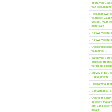
opera van Gent 
van podiumkuns
Podiumbouwer ov
tournees: Gaat n
uitstoot, maar o
materialen
Nieuwe vacatures
Nieuwe vacatures
Opleidingskalen
vacatures , ...
Wetgeving verster
Brussels Hoofdst
verplichte opleid
Survey of EBU 
Requirements
Programma contac
Contactdag STE
Ook voor STEPP-
de opera Madama 
licht van Robert 
maakt'