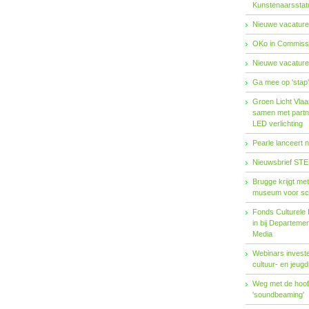
Kunstenaarsstat
Nieuwe vacature
OKo in Commissi
Nieuwe vacature
Ga mee op 'stap
Groen Licht Vlaa
samen met partn
LED verlichting
Pearle lanceert 
Nieuwsbrief STE
Brugge krijgt me
museum voor sc
Fonds Cul­tu­re­le I
in bij De­par­te­m
Me­dia
Webinars investe
cultuur- en jeugd
Weg met de hoofd
'soundbeaming'