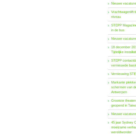
Nieuwe vacature
Vrachtwagenlift 
niveau
STEPP Magazine 
in de bus
Nieuwe vacature
18 december 20
Tijdelijke installat
STEPP contactda
vernieuwde basiso
Vernieuwing STE
Markante plekken
schermen van de
Antwerpen
Grootste theater
geopend in Taiw
Nieuwe vacature
45 jaar Sydney 
moeizame verhaa
wereldwonder