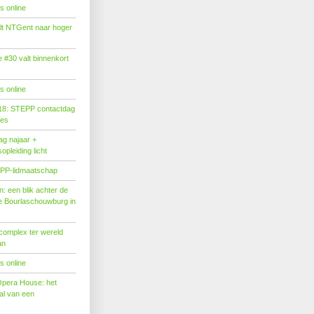
s online
tilt NTGent naar hoger
#30 valt binnenkort
s online
18: STEPP contactdag
ies
g najaar +
pleiding licht
PP-lidmaatschap
: een blik achter de
 Bourlaschouwburg in
complex ter wereld
an
s online
Opera House: het
l van een