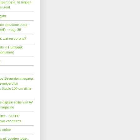
eert bijna 70 miljoen
ra Gent.
gids
act op eventsector -
LAAR - mag. 36
: wat na corona?
ado in Humbeek
monument
e
os Beiaardommegang:
eweigerd bij
Studio 100 om dit te
 digitale editie van AV
 magazine
citeit - STEPP
euwe vacatures
 online
u uit Londen tovert