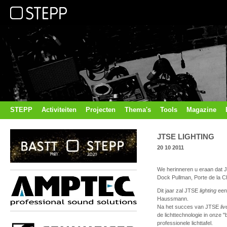
STEPP
Activiteiten
Projecten
Thema's
Tools
Magazine
JTSE LIGHTING
20 10 2011
We herinneren u eraan dat J
Dock Pullman, Porte de la Cha
Dit jaar zal JTSE
lighting
een
Haussmann.
Na het succes van JTSE
li
de lichttechnologie in onze 
professionele lichttafel.