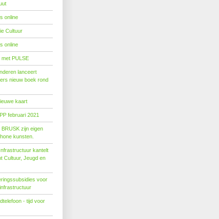
uut
s online
e Cultuur
s online
' met PULSE
nderen lanceert
ers nieuw boek rond
nieuwe kaart
PP februari 2021
t BRUSK zijn eigen
hone kunsten.
n­fra­struc­tuur kan­telt
ent Cul­tuur, Jeugd en
ringssubsidies voor
infrastructuur
telefoon - tijd voor