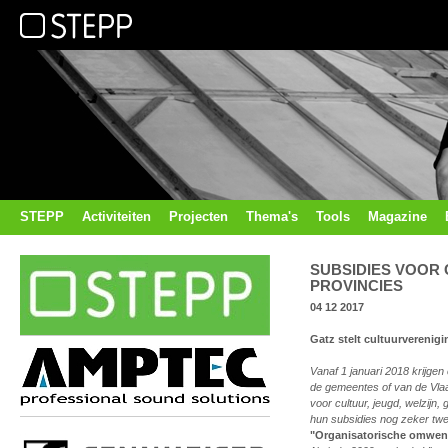
STEPP
Activiteiten
Projecten
Thema's
Tools
Magazine
SUBSIDIES VOOR 
PROVINCIES
04 12 2017
Gatz stelt cultuurverenig
Vanaf 1 januari 2018 krijgen
de gemeentes of van de Vlaa
voor cultuur, jeugd, welzijn,
hun subsidies nog zeker tw
"Organisatorische omwen