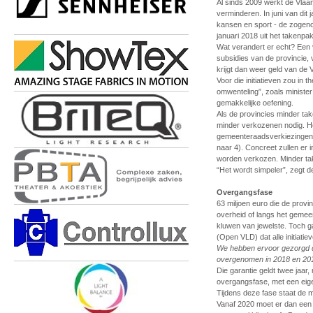
Al sinds 2009 werkt de Vlaa
verminderen. In juni van dit 
kansen en sport - de zoge
januari 2018 uit het takenpa
Wat verandert er echt? Een 
subsidies van de provincie,
krijgt dan weer geld van de
Voor die initiatieven zou in
omwenteling”, zoals minist
gemakkelijke oefening.
Als de provincies minder ta
minder verkozenen nodig. H
gemeenteraadsverkiezingen 
naar 4). Concreet zullen er 
worden verkozen. Minder tak
“Het wordt simpeler”, zegt de
Overgangsfase
63 miljoen euro die de provi
overheid of langs het gemeent
kluwen van jewelste. Toch 
(Open VLD) dat alle initiatie
We hebben ervoor gezorgd da
overgenomen in 2018 en 201
Die garantie geldt twee jaa
overgangsfase, met een eigen
Tijdens deze fase staat de m
Vanaf 2020 moet er dan een 