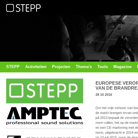
STEPP
Activiteiten
Projecten
Thema's
Tools
Magazine
EUROPESE VERORD
VAN DE BRANDREA
28 10 2016
Om het vrije verkeer van bo
de markt brengen ervan ond
juli 2013 bepaalt de veror
norm vallen, het op de mark
en een CE-markering met de
norm, uitgebracht in 2014 e
op 10 juli 2015, waar de eis