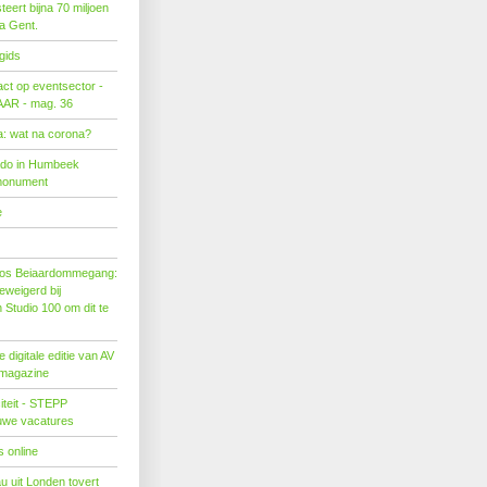
eert bijna 70 miljoen
ra Gent.
gids
act op eventsector -
LAAR - mag. 36
: wat na corona?
ado in Humbeek
monument
e
os Beiaardommegang:
eweigerd bij
Studio 100 om dit te
 digitale editie van AV
 magazine
citeit - STEPP
euwe vacatures
 online
u uit Londen tovert