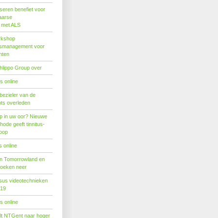
seren benefiet voor
aarse
s met ALS
rkshop
dsmanagement voor
nten
hlippo Group over
s online
 bezieler van de
ots overleden
p in uw oor? Nieuwe
hode geeft tinnitus-
hoop
 online
n Tomorrowland en
boeken neer
us videotechnieken
019
s online
tilt NTGent naar hoger