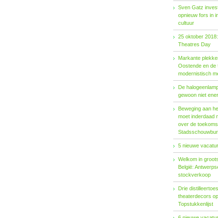
Sven Gatz invest
opnieuw fors in i
cultuur
25 oktober 2018:
Theatres Day
Markante plekken
Oostende en de t
modernistisch m
De halogeenlamp 
gewoon niet ener
Beweging aan het 
moet inderdaad 
over de toekoms
Stadsschouwburg
5 nieuwe vacatur
Welkom in groots
België: Antwerp
stockverkoop
Drie distilleertoes
theaterdecors o
Topstukkenlijst
6 nieuwe vacatur