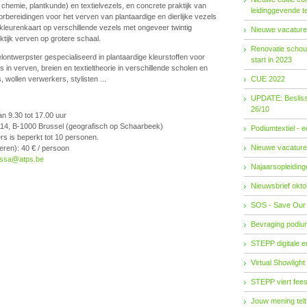
chemie, plantkunde) en textielvezels, en concrete praktijk van
leidinggevende t
rbereidingen voor het verven van plantaardige en dierlijke vezels
kleurenkaart op verschillende vezels met ongeveer twintig
Nieuwe vacature
tijk verven op grotere schaal.
Renovatie schouw
elontwerpster gespecialiseerd in plantaardige kleurstoffen voor
start in 2023
s in verven, breien en textieltheorie in verschillende scholen en
 wollen verwerkers, stylisten ...
CUE 2022
UPDATE: Besliss
26/10
n 9.30 tot 17.00 uur
114, B-1000 Brussel (geografisch op Schaarbeek)
Podiumtextiel - 
rs is beperkt tot 10 personen.
Nieuwe vacature
ren): 40 € / persoon
ssa@atps.be
Najaarsopleidingen
Nieuwsbrief okto
SOS - Save Our
Bevraging podiu
STEPP digitale 
Virtual Showlight
STEPP viert fees
Jouw mening telt