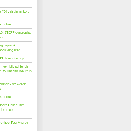
#30 valt binnenkort
s online
18: STEPP contactdag
ies
g najaar +
pleiding licht
PP-lidmaatschap
: een blik achter de
 Bourlaschouwburg in
complex ter wereld
an
s online
Opera House: het
l van een
rchitect Paul Andreu