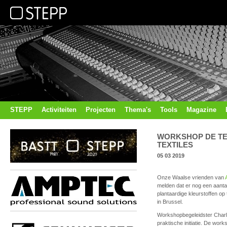
STEPP
Activiteiten
Projecten
Thema's
Tools
Magazine
WORKSHOP DE TE
TEXTILES
05 03 2019
Onze Waalse vrienden van
melden dat er nog een aanta
plantaardige kleurstoffen op
in Brussel.
Workshopbegeleidster Charl
praktische initiatie. De wo