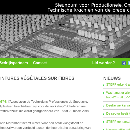
Bedrijfspartners
Contact
Lid worden?
INTURES VÉGÉTALES SUR FIBRES
NIEUWS
STEPP erkend al
Wat hangt er all
hoofd?! - STEPP
ATPS
, l'Association de Techniciens Professionels du Spectacle,
Deel je werkerva
l plaatsen beschikbaar zijn voor de workshop "Schilderen met
 textielvezels" die wordt georganiseerd van 18 tot 22 maart 2019
De sector heeft j
STEPP contactda
otte Marembert neemt u mee voor een ontdekkingstocht en
rkshop zal worden verdeeld tussen de theoretische benadering van
Nieuwe editie co