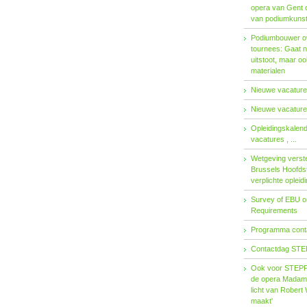
opera van Gent 
van podiumkuns
Podiumbouwer ov
tournees: Gaat n
uitstoot, maar o
materialen
Nieuwe vacatures
Nieuwe vacatures
Opleidingskalen
vacatures , ...
Wetgeving verster
Brussels Hoofdst
verplichte opleid
Survey of EBU 
Requirements
Programma contac
Contactdag STE
Ook voor STEPP-
de opera Madama 
licht van Robert 
maakt'