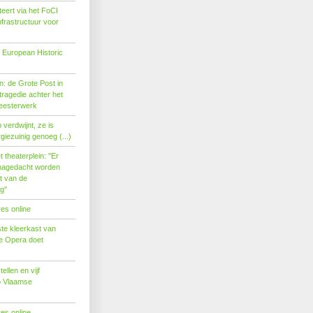
eert via het FoCI
nfrastructuur voor
 European Historic
: de Grote Post in
ragedie achter het
eesterwerk
verdwijnt, ze is
giezuinig genoeg (...)
theaterplein: ''Er
nagedacht worden
t van de
''
es online
te kleerkast van
se Opera doet
tellen en vijf
p Vlaamse
es online