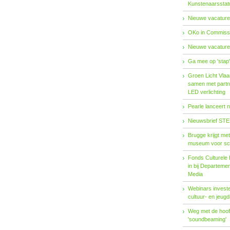
Kunstenaarsstat
Nieuwe vacature
OKo in Commissi
Nieuwe vacature
Ga mee op 'stap
Groen Licht Vlaa
samen met partn
LED verlichting
Pearle lanceert 
Nieuwsbrief STE
Brugge krijgt me
museum voor sc
Fonds Cul­tu­re­le I
in bij De­par­te­m
Me­dia
Webinars investe
cultuur- en jeugd
Weg met de hoofd
'soundbeaming'