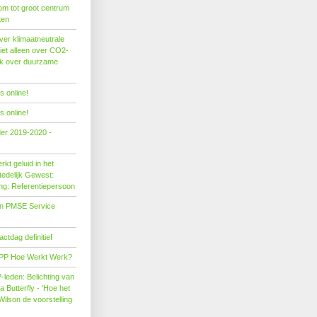
om tot groot centrum
ten
er klimaatneutrale
iet alleen over CO2-
ok over duurzame
 online!
 online!
der 2019-2020 -
kt geluid in het
edelijk Gewest:
ing: Referentiepersoon
on PMSE Service
tdag definitief
PP Hoe Werkt Werk?
leden: Belichting van
Butterfly - 'Hoe het
Wilson de voorstelling