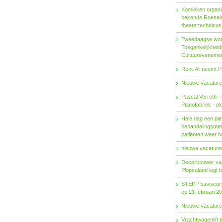
Komieken organi
bekende Roesel
theatertechnicu
Tweedaagse wo
Toegankelijkhei
Cultuureveneme
Rent-All neemt P
Nieuwe vacature
Pascal Verreth -
Pianofabriek - pl
Hele dag een pie
behandelings­met
patiënten weer 
nieuwe vacatures
Decorbouwer va
Plopsaland legt 
STEPP basiscurs
op 21 februari 2
Nieuwe vacature
Vrachtwagenlift 