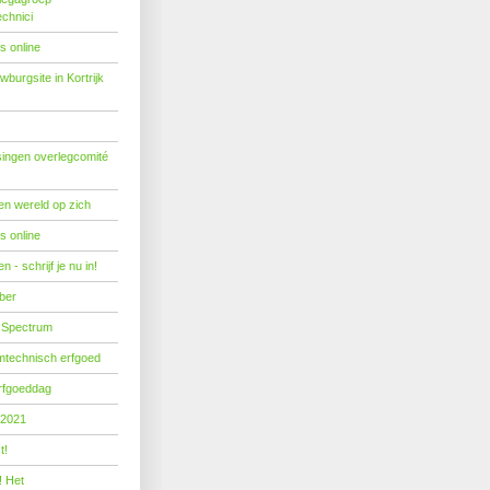
echnici
s online
burgsite in Kortrijk
ingen overlegcomité
een wereld op zich
s online
 - schrijf je nu in!
ber
 Spectrum
mtechnisch erfgoed
erfgoeddag
 2021
t!
! Het