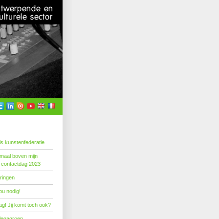
s kunstenfederatie
emaal boven mijn
 contactdag 2023
ringen
ou nodig!
g! Jij komt toch ook?
llegagroep