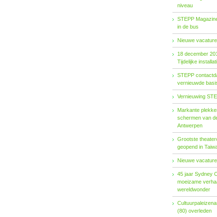
niveau
STEPP Magazine 
in de bus
Nieuwe vacature
18 december 20
Tijdelijke installat
STEPP contactda
vernieuwde basiso
Vernieuwing STE
Markante plekken
schermen van de
Antwerpen
Grootste theater
geopend in Taiw
Nieuwe vacature
45 jaar Sydney 
moeizame verhaa
wereldwonder
Cultuurpaleizena
(80) overleden