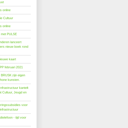
uut
s online
e Cultuur
s online
' met PULSE
nderen lanceert
ers nieuw boek rond
nieuwe kaart
PP februari 2021
t BRUSK zijn eigen
hone kunsten.
n­fra­struc­tuur kan­telt
ent Cul­tuur, Jeugd en
ringssubsidies voor
infrastructuur
telefoon - tijd voor