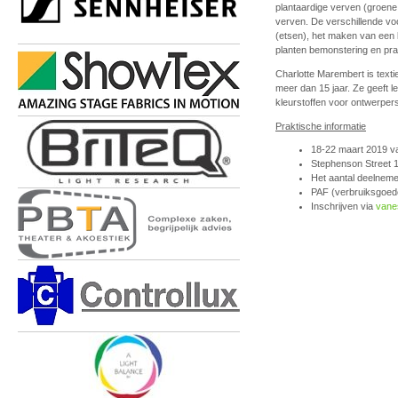
plantaardige verven (groene 
verven. De verschillende voo
(etsen), het maken van een 
planten bemonstering en prak
Charlotte Marembert is texti
meer dan 15 jaar. Ze geeft le
kleurstoffen voor ontwerpers,
Praktische informatie
18-22 maart 2019 va
Stephenson Street 
Het aantal deelneme
PAF (verbruiksgoede
Inschrijven via
vane