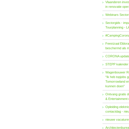
Vlaanderen invest
in renovatie ope
Webinars Sector
Sectorgids - imp
Tourplanning - 
#CampingCorona
Feestzaal Eldor
beschermd als 
CORONA updat
STEPP kalender
Wagenbouwer R
“Ik heb topjobs g
Tomorrowland en 
kunnen doen”
Ontvang gratis de
& Entertainment
Opleiding elektri
contactdag - ni
nieuwe vacatures
Architectenburea