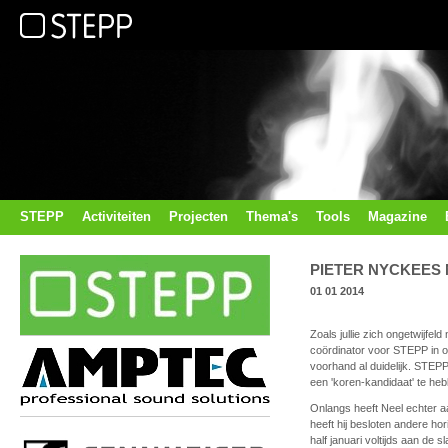
STEPP
Activiteiten
Projecten
Thema's
Tools
Magazine
PIETER NYCKEES
01 01 2014
Zoals jullie zich ongetwijfe
coördinator voor STEPP in 
voorhand al duidelijk. STEP
een 'koren-kandidaat' te he
Onlangs heeft Neel echter 
heeft hij besloten andere hor
half januari voltijds aan de 