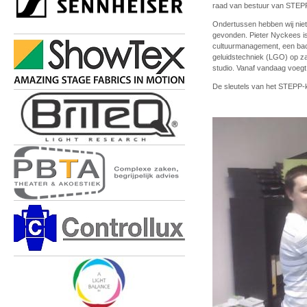
raad van bestuur van STEP
Ondertussen hebben wij niet
gevonden. Pieter Nyckees is
cultuurmanagement, een bac
geluidstechniek (LGO) op z
studio. Vanaf vandaag voegt
De sleutels van het STEPP-k