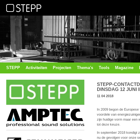
STEPP
Activiteiten
Projecten
Thema's
Tools
Magazine
STEPP-CONTACTD
DINSDAG 12 JUNI
11 04 2018
In 2009 begon de Europese U
voordele van energiezuiniger
zijn huidige vorm maar een 
tot deze keuze.
In september 2018 kondigt zi
nu de gevolgen voor onze sec