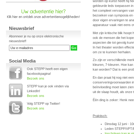
worden op kunst heeft hij he
gekleurde leds toepassen in 
het compleet vervangen van a
bezoeken van symposia en co
door eigen ervaringen te ana
apparatuur vaak niet eens o
Nieuwsbrief
Met zijn kritische blik hoopt
Abonneer je nu op onze elektronische
ook de mensen die het kop
nieuwsbrief!
aspecten die tot gevolg kunn
In het theater worden effect
om ze te kunnen herhalen.
Zo zijn er verschillende me
Social Media
kleuren, 7-kleuren. Hoe kan 
Ook STEPP heeft een eigen
kan worden? Dat is een probl
facebookpagina!
En dan praat hij nog niet een
Bezoek ons
conserveringvoorwaarden in 
STEPP kan je ook vinden via
beïnvloeding moet laten zien.
LinkedIn!
uit de slaap houdt, als onze 
Bezoek ons
Één ding is zeker: Henk neem
Volg STEPP op Twitter!
Bezoek ons
Praktisch:
Dinsdag 12 juni - 10
Leden STEPP/VPT/B-
Inschrijven kan je vi