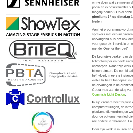
om te doen wat ze moeten do
podia en expositieruimtes ?
mogelijkheden ? Op al deze
gloeilamp?” op dinsdag 1
bieden.
Aan het programma wordt nog
sprekers met een inspireren
ontvangend huis om ook eens
voor gesprek, intervisie en n
met de ‘One for the road’.
De keynote-speaker van de 
lichtontwerper en heeft sind
ontworpen. Naast zijn werk i
binnenruimten. De combinatie
beïnvloed: in eerste instantie
welke hij heeft toegepast in 
de ervaringen in de archite
Geest mee aan de wieg van
Commisie Light Design
.
In zijn carrière heeft hij v
computersturingen, de intr
gloeilamp die verdrongen we
door de opkomst van led die
alle andere lichtbronnen. En 
Door zijn werk in musea en al