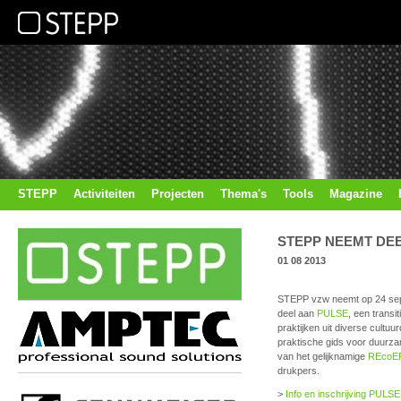
STEPP
Activiteiten
Projecten
Thema's
Tools
Magazine
STEPP NEEMT DE
01 08 2013
STEPP vzw neemt op 24 se
deel aan
PULSE
, een transi
praktijken uit diverse cultu
praktische gids voor duurz
van het gelijknamige
REcoEP
drukpers.
>
Info en inschrijving PULSE