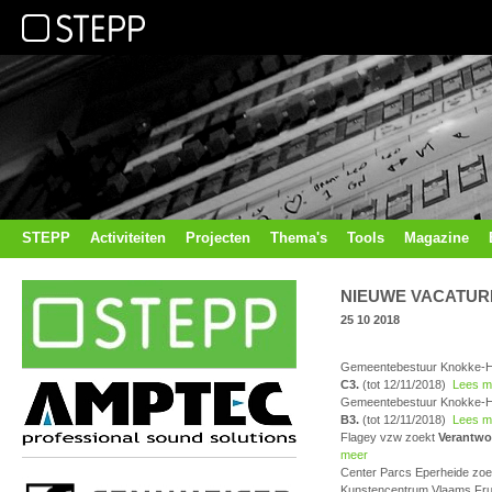
STEPP
Activiteiten
Projecten
Thema's
Tools
Magazine
NIEUWE VACATUR
25 10 2018
Gemeentebestuur Knokke-H
C3.
(tot 12/11/2018)
Lees m
Gemeentebestuur Knokke-H
B3.
(tot 12/11/2018)
Lees m
Flagey vzw zoekt
Verantwoo
meer
Center Parcs Eperheide zo
Kunstencentrum Vlaams Fru