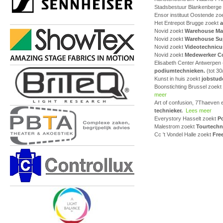
Stadsbestuur Blankenberge
Ensor instituut Oostende zo
Het Entrepot Brugge zoekt
a
Novid zoekt
Warehouse Ma
Novid zoekt
Warehouse Su
Novid zoekt
Videotechnicu
Novid zoekt
Medewerker Co
Elisabeth Center Antwerpen
podiumtechnieken.
(tot 3
Kunst in huis zoekt
jobstude
Boonstichting Brussel zoekt
meer
Art of confusion, 7Thaeven 
technieker.
Lees meer
Everystory Hasselt zoekt
Po
Malestrom zoekt
Tourtechn
Cc 't Vondel Halle zoekt
Fre